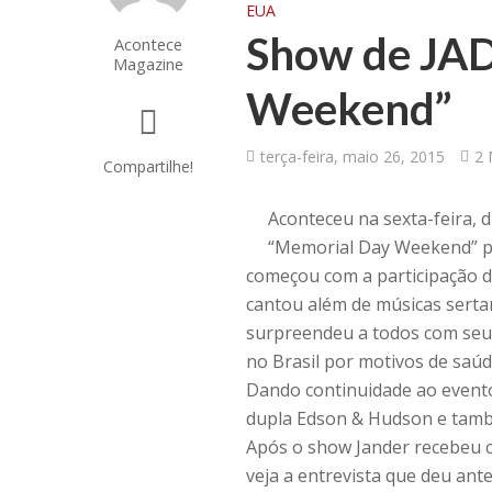
EUA
Show de JAD
Acontece
Magazine
Weekend”
terça-feira, maio 26, 2015
2 
Compartilhe!
Aconteceu na sexta-feira, 
“Memorial Day Weekend” pr
começou com a participação do
cantou além de músicas sertan
surpreendeu a todos com seu 
no Brasil por motivos de saúd
Dando continuidade ao event
dupla Edson & Hudson e tam
Após o show Jander recebeu c
veja a entrevista que deu ant