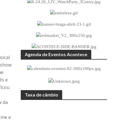
Agenda de Eventos Acontece
sical
 show
ue
ês e
ficou
Taxa de câmbio
w da
ine e