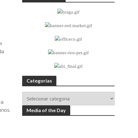
m
da
Categorias
ra
anos.
Media of the Day