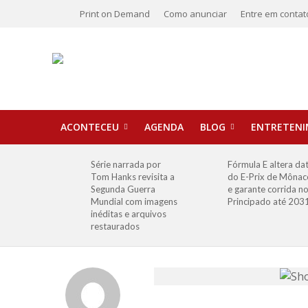
Print on Demand
Como anunciar
Entre em contat
ACONTECEU
AGENDA
BLOG
ENTRETEN
Série narrada por
Fórmula E altera da
Tom Hanks revisita a
do E-Prix de Mônac
Segunda Guerra
e garante corrida n
Mundial com imagens
Principado até 203
inéditas e arquivos
restaurados