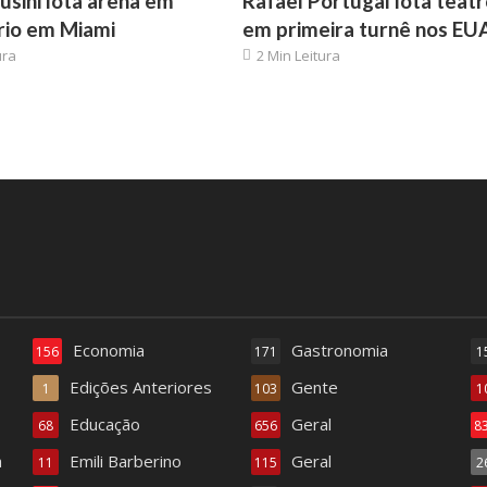
usini lota arena em
Rafael Portugal lota teat
rio em Miami
em primeira turnê nos EU
ura
2 Min Leitura
Economia
Gastronomia
156
171
1
Edições Anteriores
Gente
1
103
1
Educação
Geral
68
656
8
a
Emili Barberino
Geral
11
115
2