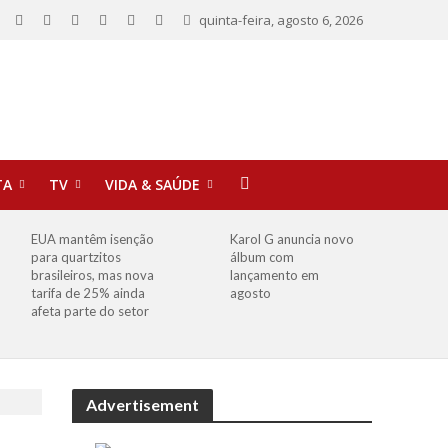
quinta-feira, agosto 6, 2026
TA
TV
VIDA & SAÚDE
EUA mantêm isenção
Karol G anuncia novo
para quartzitos
álbum com
brasileiros, mas nova
lançamento em
tarifa de 25% ainda
agosto
afeta parte do setor
Advertisement