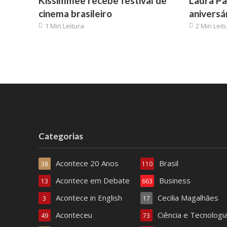
Kissimmee recebe festival de
Laura Pa
cinema brasileiro
aniversá
1 Min Leitura
2 Min Leit
Categorias
Acontece 20 Anos
Brasil
38
110
Acontece em Debate
Business
13
663
Acontece in English
Cecilia Magalhães
3
17
Aconteceu
Ciência e Tecnologi
49
73