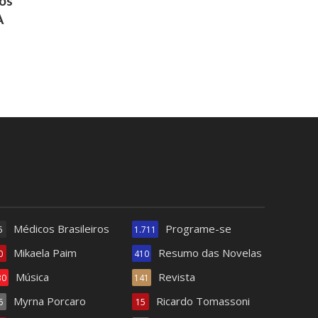
ros
A
Médicos Brasileiros
Programe-se
5
1.711
Mikaela Paim
Resumo das Novelas
0
410
Música
Revista
30
141
Myrna Porcaro
Ricardo Tomassoni
6
15