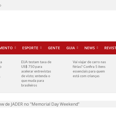
o
IMENTO
ESPORTE
GENTE
GUIA
NEWS
REVIS
ta
EUA testam taxa de
Vai viajar de carro nas
o
US$ 750 para
férias? Confira 5 itens
o
acelerar entrevistas
essenciais para quem
1
de visto; entenda o
está com crianças
que muda para
brasileiros