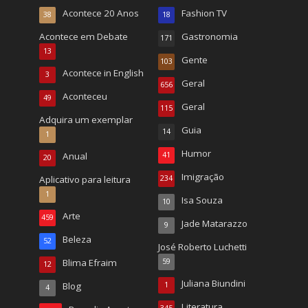
Acontece 20 Anos
Fashion TV
38
18
Acontece em Debate
Gastronomia
171
13
Gente
103
Acontece in English
3
Geral
656
Aconteceu
49
Geral
115
Adquira um exemplar
Guia
14
1
Humor
Anual
41
20
Imigração
Aplicativo para leitura
234
1
Isa Souza
10
Arte
459
Jade Matarazzo
9
Beleza
52
José Roberto Luchetti
Blima Efraim
59
12
Juliana Biundini
Blog
1
4
Literatura