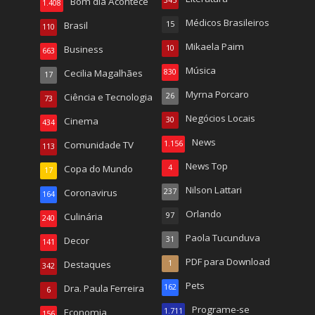
Bom dia Acontece
345
1.408
Médicos Brasileiros
Brasil
15
110
Mikaela Paim
Business
10
663
Música
Cecilia Magalhães
830
17
Myrna Porcaro
Ciência e Tecnologia
26
73
Negócios Locais
Cinema
30
434
News
Comunidade TV
1.156
113
News Top
Copa do Mundo
4
17
Nilson Lattari
Coronavirus
237
164
Orlando
Culinária
97
240
Paola Tucunduva
Decor
31
141
PDF para Download
Destaques
1
342
Pets
Dra. Paula Ferreira
162
6
Programe-se
Economia
1.711
156