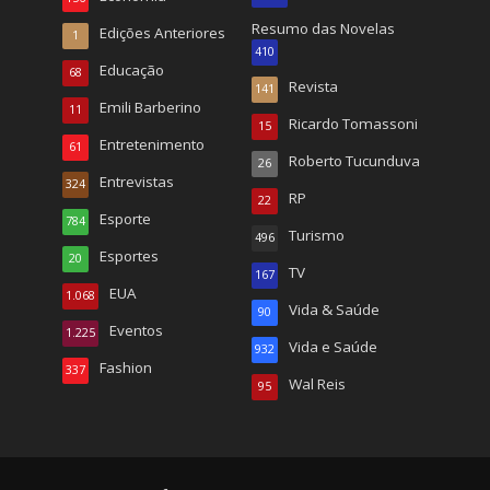
Resumo das Novelas
Edições Anteriores
1
410
Educação
68
Revista
141
Emili Barberino
11
Ricardo Tomassoni
15
Entretenimento
61
Roberto Tucunduva
26
Entrevistas
324
RP
22
Esporte
784
Turismo
496
Esportes
20
TV
167
EUA
1.068
Vida & Saúde
90
Eventos
1.225
Vida e Saúde
932
Fashion
337
Wal Reis
95