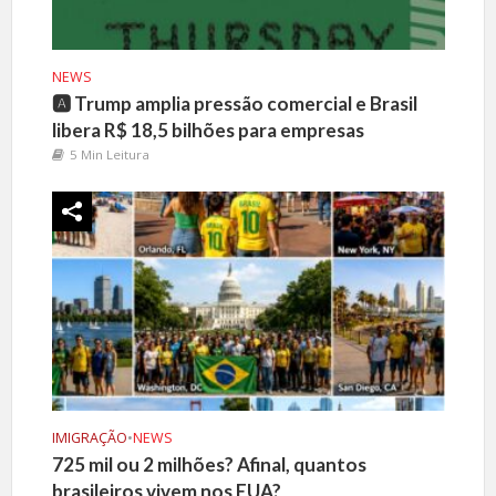
NEWS
🅰️ Trump amplia pressão comercial e Brasil
libera R$ 18,5 bilhões para empresas
5 Min Leitura
IMIGRAÇÃO
•
NEWS
725 mil ou 2 milhões? Afinal, quantos
brasileiros vivem nos EUA?