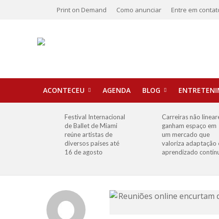
Print on Demand
Como anunciar
Entre em contat
ACONTECEU
AGENDA
BLOG
ENTRETEN
Festival Internacional
Carreiras não linear
de Ballet de Miami
ganham espaço em
reúne artistas de
um mercado que
diversos países até
valoriza adaptação 
16 de agosto
aprendizado contín