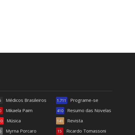
Médicos Brasileiros
Programe-se
5
1.711
Mikaela Paim
Resumo das Novelas
0
410
Música
Revista
30
141
Myrna Porcaro
Ricardo Tomassoni
6
15