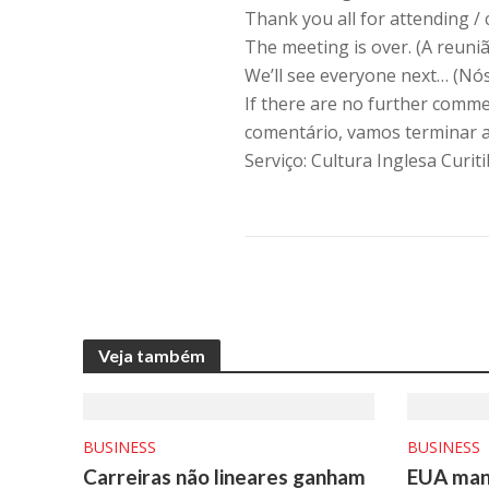
Thank you all for attending /
The meeting is over. (A reuni
We’ll see everyone next… (N
If there are no further comm
comentário, vamos terminar a
Serviço: Cultura Inglesa Curit
Veja também
BUSINESS
BUSINESS
Carreiras não lineares ganham
EUA man