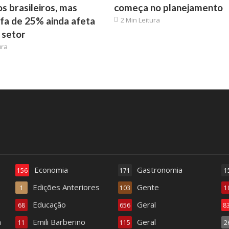
os brasileiros, mas
começa no planejamento
ifa de 25% ainda afeta
2 Min Leitura
 setor
ura
Economia
Gastronomia
156
171
1
Edições Anteriores
Gente
1
103
1
Educação
Geral
68
656
8
a
Emili Barberino
Geral
11
115
2