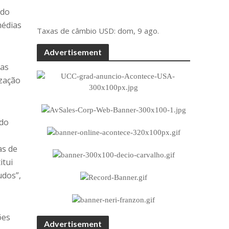
rdo
médias
Taxas de câmbio
USD
: dom, 9 ago.
Advertisement
das
zação
rdo
as de
itui
udos”,
ões
Advertisement