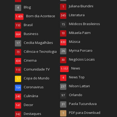
Juliana Biundini
Blog
1
4
Literatura
Bom dia Acontece
345
1.409
Médicos Brasileiros
Brasil
15
110
Mikaela Paim
Business
10
664
Música
Cecilia Magalhães
830
17
Myrna Porcaro
Ciência e Tecnologia
26
73
Negócios Locais
Cinema
30
434
News
Comunidade TV
1.157
113
News Top
Copa do Mundo
4
17
Nilson Lattari
Coronavirus
237
164
Orlando
Culinária
97
240
Paola Tucunduva
Decor
31
141
PDF para Download
Destaques
1
342