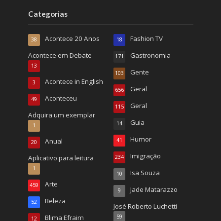
Categorias
Acontece 20 Anos
Fashion TV
38
18
Acontece em Debate
Gastronomia
171
13
Gente
103
Acontece in English
3
Geral
656
Aconteceu
49
Geral
115
Adquira um exemplar
Guia
14
1
Humor
Anual
41
20
Imigração
Aplicativo para leitura
234
1
Isa Souza
10
Arte
459
Jade Matarazzo
9
Beleza
52
José Roberto Luchetti
Blima Efraim
59
12