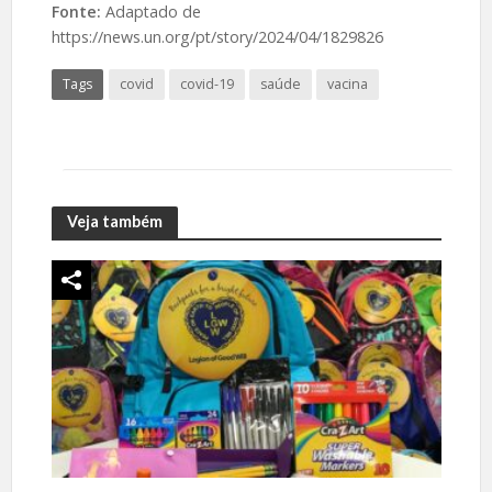
Fonte:
Adaptado de
https://news.un.org/pt/story/2024/04/1829826
Tags
covid
covid-19
saúde
vacina
Veja também