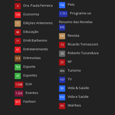
Pets
Dra. Paula Ferreira
162
6
Programe-se
Economia
1.711
156
Resumo das Novelas
Edições Anteriores
1
410
Educação
68
Revista
141
Emili Barberino
11
Ricardo Tomassoni
15
Entretenimento
61
Roberto Tucunduva
26
Entrevistas
324
RP
22
Esporte
784
Turismo
496
Esportes
20
TV
167
EUA
1.068
Vida & Saúde
90
Eventos
1.226
Vida e Saúde
932
Fashion
337
Wal Reis
95