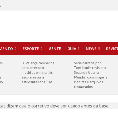
o
IMENTO
ESPORTE
GENTE
GUIA
NEWS
REVIS
es
LGW lança campanha
Série narrada por
para arrecadar
Tom Hanks revisita a
mochilas e materiais
Segunda Guerra
e
escolares para
Mundial com imagens
uo
estudantes nos EUA
inéditas e arquivos
restaurados