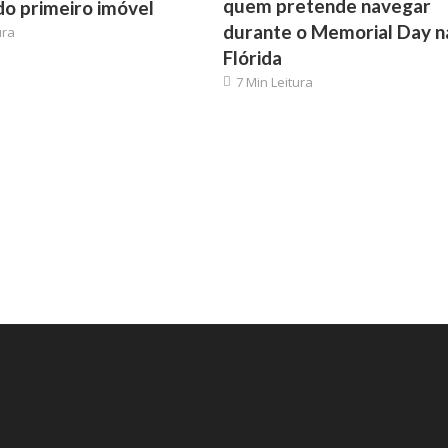
quem pretende navegar
o primeiro imóvel
durante o Memorial Day n
ura
Flórida
7 Min Leitura