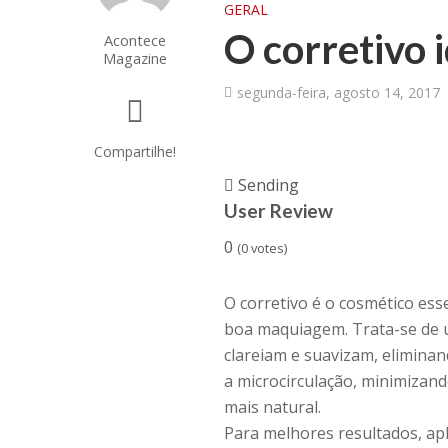
GERAL
O corretivo 
Acontece
Magazine
segunda-feira, agosto 14, 2017
Compartilhe!
Sending
User Review
0
(
0
votes)
O corretivo é o cosmético es
boa maquiagem. Trata-se de u
clareiam e suavizam, elimina
a microcirculação, minimizand
mais natural.
Para melhores resultados, ap