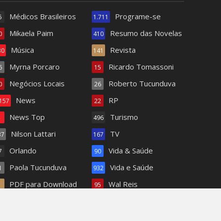
Médicos Brasileiros
Programe-se
5
1.711
Mikaela Paim
Resumo das Novelas
0
410
Música
Revista
30
141
Myrna Porcaro
Ricardo Tomassoni
6
15
Negócios Locais
Roberto Tucunduva
0
26
News
RP
.157
22
News Top
Turismo
4
496
Nilson Lattari
TV
37
167
Orlando
Vida & Saúde
7
90
Paola Tucunduva
Vida e Saúde
1
932
PDF para Download
Wal Reis
1
95
Pets
62
peonato Brasileiro começa neste final de semana