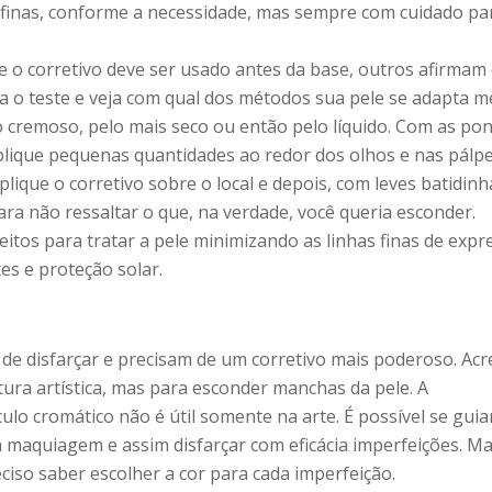
finas, conforme a necessidade, mas sempre com cuidado pa
e o corretivo deve ser usado antes da base, outros afirmam
ça o teste e veja com qual dos métodos sua pele se adapta m
 cremoso, pelo mais seco ou então pelo líquido. Com as po
aplique pequenas quantidades ao redor dos olhos e nas pálp
plique o corretivo sobre o local e depois, com leves batidinh
ra não ressaltar o que, na verdade, você queria esconder.
eitos para tratar a pele minimizando as linhas finas de expr
es e proteção solar.
de disfarçar e precisam de um corretivo mais poderoso. Acre
ura artística, mas para esconder manchas da pele. A
ulo cromático não é útil somente na arte. É possível se guia
a maquiagem e assim disfarçar com eficácia imperfeições. M
ciso saber escolher a cor para cada imperfeição.