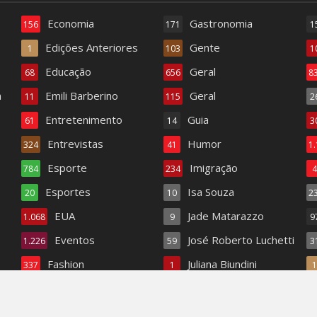
Economia
Gastronomia
156
171
1
Edições Anteriores
Gente
1
103
1
Educação
Geral
68
656
8
a
Emili Barberino
Geral
11
115
2
Entretenimento
Guia
61
14
3
Entrevistas
Humor
324
41
1
Esporte
Imigração
784
234
Esportes
Isa Souza
20
10
2
EUA
Jade Matarazzo
1.068
9
9
Eventos
José Roberto Luchetti
1.226
59
3
Fashion
Juliana Biundini
337
1
Fashion TV
Literatura
18
345
1
ele & Clewson
Returno do Cam