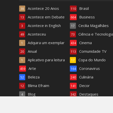
Acontece 20 Anos
Brasil
38
110
Acontece em Debate
Business
13
664
Acontece in English
Cecilia Magalhães
3
17
Aconteceu
Ciência e Tecnologi
49
73
Adquira um exemplar
Cinema
1
434
Anual
Comunidade TV
20
113
Aplicativo para leitura
Copa do Mundo
1
17
Arte
Coronavirus
459
164
Beleza
Culinária
52
240
Blima Efraim
Decor
12
141
Blog
Destaques
4
342
Bom dia Acontece
Dra. Paula Ferreira
1.408
6
Renovação dos votos de 25 anos de casados de Gis