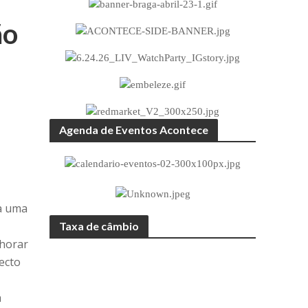
ão
Agenda de Eventos Acontece
ra uma
Taxa de câmbio
lhorar
pecto
a