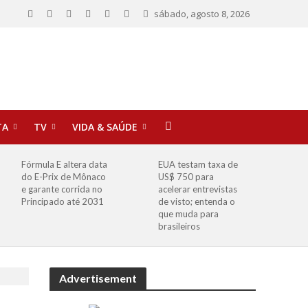
sábado, agosto 8, 2026
TA
TV
VIDA & SAÚDE
Fórmula E altera data
EUA testam taxa de
do E-Prix de Mônaco
US$ 750 para
e garante corrida no
acelerar entrevistas
Principado até 2031
de visto; entenda o
que muda para
brasileiros
Advertisement