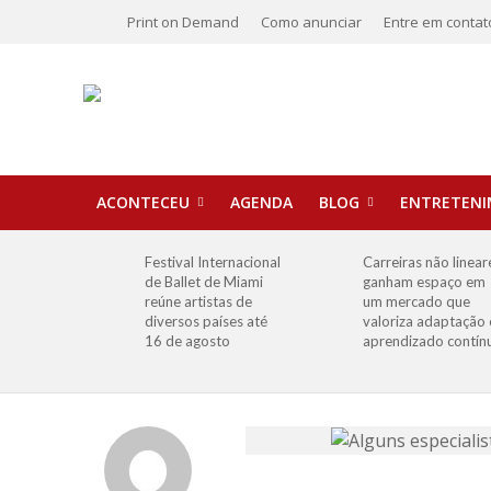
Print on Demand
Como anunciar
Entre em contat
ACONTECEU
AGENDA
BLOG
ENTRETEN
Festival Internacional
Carreiras não linear
de Ballet de Miami
ganham espaço em
reúne artistas de
um mercado que
diversos países até
valoriza adaptação 
16 de agosto
aprendizado contín