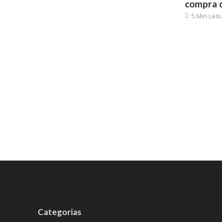
compra d
5 Min Leit
Categorias