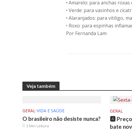
• Amarelo: para anchas roxas 
• Verde: para vasinhos e cicatr
• Alaranjados: para vitiligo, 
• Roxo: para espinhas inflama
Por Fernanda Lam
Veja também
GERAL
•
VIDA E SAÚDE
GERAL
O brasileiro não desiste nunca?
🅰️ Preç
3 Min Leitura
bate nov