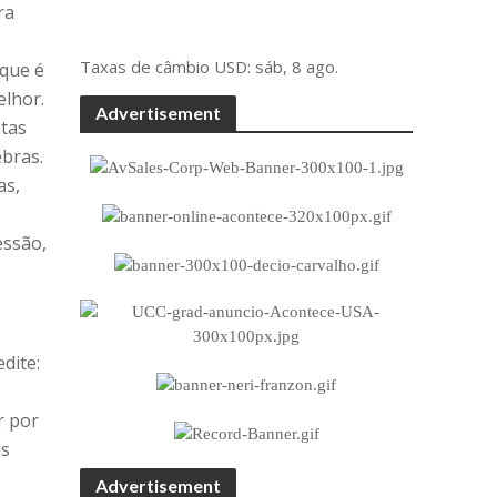
ra
Taxas de câmbio
USD
: sáb, 8 ago.
 que é
elhor.
Advertisement
ntas
ebras.
as,
essão,
dite:
r por
as
Advertisement