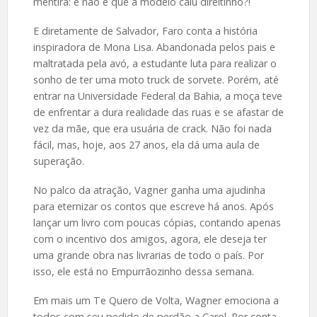
mentira: e não é que a modelo caiu direitinho?!
E diretamente de Salvador, Faro conta a história
inspiradora de Mona Lisa. Abandonada pelos pais e
maltratada pela avó, a estudante luta para realizar o
sonho de ter uma moto truck de sorvete. Porém, até
entrar na Universidade Federal da Bahia, a moça teve
de enfrentar a dura realidade das ruas e se afastar de
vez da mãe, que era usuária de crack. Não foi nada
fácil, mas, hoje, aos 27 anos, ela dá uma aula de
superação.
No palco da atração, Vagner ganha uma ajudinha
para eternizar os contos que escreve há anos. Após
lançar um livro com poucas cópias, contando apenas
com o incentivo dos amigos, agora, ele deseja ter
uma grande obra nas livrarias de todo o país. Por
isso, ele está no Empurrãozinho dessa semana.
Em mais um Te Quero de Volta, Wagner emociona a
todos com seu pedido de perdão a Carol. Por conta