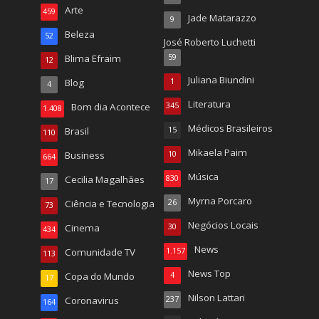
Arte
459
Jade Matarazzo
9
Beleza
52
José Roberto Luchetti
Blima Efraim
59
12
Juliana Biundini
Blog
1
4
Literatura
Bom dia Acontece
345
1.408
Médicos Brasileiros
Brasil
15
110
Mikaela Paim
Business
10
664
Música
Cecilia Magalhães
830
17
Myrna Porcaro
Ciência e Tecnologia
26
73
Negócios Locais
Cinema
30
434
News
Comunidade TV
1.157
113
News Top
Copa do Mundo
4
17
Nilson Lattari
Coronavirus
237
164