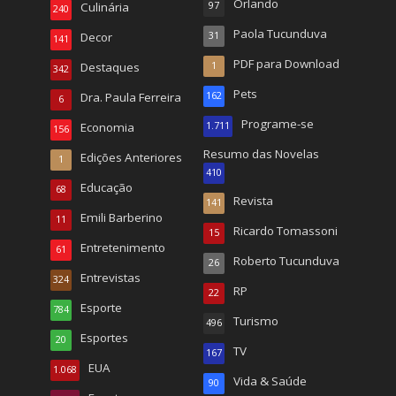
Orlando
Culinária
97
240
Paola Tucunduva
Decor
31
141
PDF para Download
Destaques
1
342
Pets
Dra. Paula Ferreira
162
6
Programe-se
Economia
1.711
156
Resumo das Novelas
Edições Anteriores
1
410
Educação
68
Revista
141
Emili Barberino
11
Ricardo Tomassoni
15
Entretenimento
61
Roberto Tucunduva
26
Entrevistas
324
RP
22
Esporte
784
Turismo
496
Esportes
20
TV
167
EUA
1.068
Vida & Saúde
90