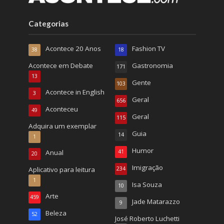
Categorias
Acontece 20 Anos
Fashion TV
38
18
Acontece em Debate
Gastronomia
171
13
Gente
103
Acontece in English
3
Geral
656
Aconteceu
49
Geral
115
Adquira um exemplar
Guia
14
1
Humor
Anual
41
20
Imigração
Aplicativo para leitura
234
1
Isa Souza
10
Arte
459
Jade Matarazzo
9
Beleza
52
José Roberto Luchetti