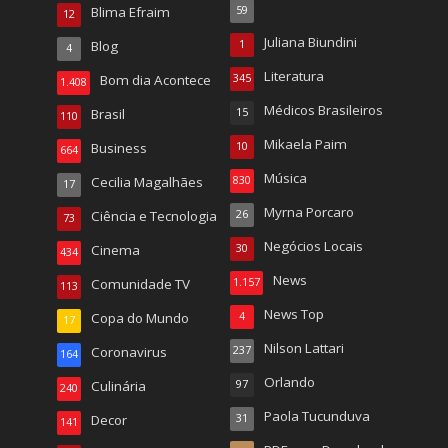
Blima Efraim
59
12
Juliana Biundini
Blog
1
4
Literatura
Bom dia Acontece
345
1.408
Médicos Brasileiros
Brasil
15
110
Mikaela Paim
Business
10
664
Música
Cecilia Magalhães
830
17
Myrna Porcaro
Ciência e Tecnologia
26
73
Negócios Locais
Cinema
30
434
News
Comunidade TV
1.157
113
News Top
Copa do Mundo
4
17
Nilson Lattari
Coronavirus
237
164
Orlando
Culinária
97
240
Paola Tucunduva
Decor
31
141