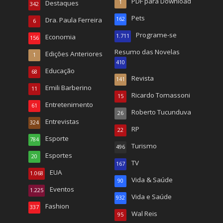
PDF para Download
Destaques
1
342
Pets
Dra. Paula Ferreira
162
6
Programe-se
Economia
1.711
156
Resumo das Novelas
Edições Anteriores
1
410
Educação
68
Revista
141
Emili Barberino
11
Ricardo Tomassoni
15
Entretenimento
61
Roberto Tucunduva
26
Entrevistas
324
RP
22
Esporte
784
Turismo
496
Esportes
20
TV
167
EUA
1.068
Vida & Saúde
90
Eventos
1.225
Vida e Saúde
932
Fashion
337
Wal Reis
95