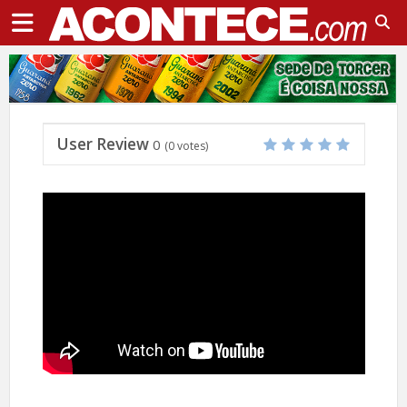
User Review
0
(
0
votes)