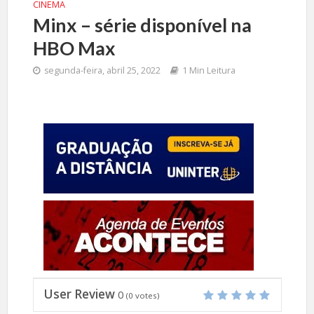
CINEMA
Minx – série disponível na
HBO Max
segunda-feira, abril 25, 2022
1 Min Leitura
User Review
0
(
0
votes)