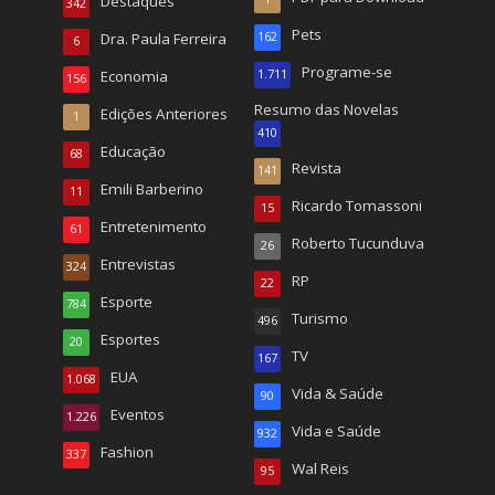
Destaques
342
Pets
Dra. Paula Ferreira
162
6
Programe-se
Economia
1.711
156
Resumo das Novelas
Edições Anteriores
1
410
Educação
68
Revista
141
Emili Barberino
11
Ricardo Tomassoni
15
Entretenimento
61
Roberto Tucunduva
26
Entrevistas
324
RP
22
Esporte
784
Turismo
496
Esportes
20
TV
167
EUA
1.068
Vida & Saúde
90
Eventos
1.226
Vida e Saúde
932
Fashion
337
Wal Reis
95