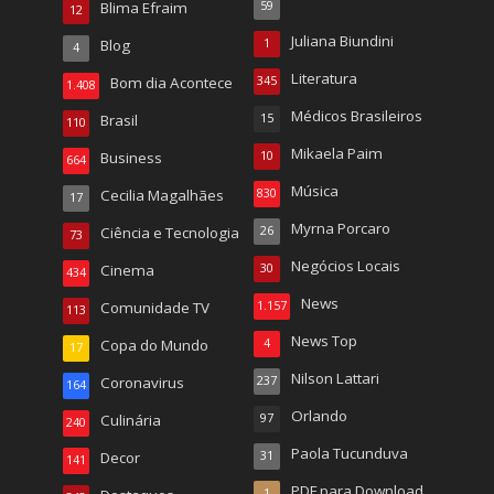
Blima Efraim
59
12
Juliana Biundini
Blog
1
4
Literatura
Bom dia Acontece
345
1.408
Médicos Brasileiros
Brasil
15
110
Mikaela Paim
Business
10
664
Música
Cecilia Magalhães
830
17
Myrna Porcaro
Ciência e Tecnologia
26
73
Negócios Locais
Cinema
30
434
News
Comunidade TV
1.157
113
News Top
Copa do Mundo
4
17
Nilson Lattari
Coronavirus
237
164
Orlando
Culinária
97
240
Paola Tucunduva
Decor
31
141
PDF para Download
1