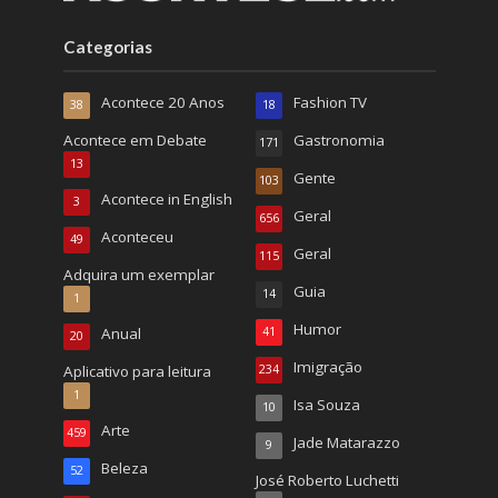
Categorias
Acontece 20 Anos
Fashion TV
38
18
Acontece em Debate
Gastronomia
171
13
Gente
103
Acontece in English
3
Geral
656
Aconteceu
49
Geral
115
Adquira um exemplar
Guia
14
1
Humor
Anual
41
20
Imigração
Aplicativo para leitura
234
1
Isa Souza
10
Arte
459
Jade Matarazzo
9
Beleza
52
José Roberto Luchetti