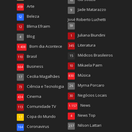
Arte
459
Jade Matarazzo
9
Beleza
52
José Roberto Luchetti
Blima Efraim
59
12
Juliana Biundini
Blog
1
4
Literatura
Bom dia Acontece
345
1.408
Médicos Brasileiros
Brasil
15
110
Mikaela Paim
Business
10
664
Música
Cecilia Magalhães
830
17
Myrna Porcaro
Ciência e Tecnologia
26
73
Negócios Locais
Cinema
30
434
News
Comunidade TV
1.157
113
News Top
Copa do Mundo
4
17
Nilson Lattari
Coronavirus
237
164