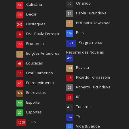
Orlando
Culinária
97
240
Paola Tucunduva
Decor
31
141
PDF para Download
Destaques
1
342
Pets
Dra. Paula Ferreira
162
6
Programe-se
Economia
1.711
156
Resumo das Novelas
Edições Anteriores
1
410
Educação
68
Revista
141
Emili Barberino
11
Ricardo Tomassoni
15
Entretenimento
61
Roberto Tucunduva
26
Entrevistas
324
RP
22
Esporte
784
Turismo
496
Esportes
20
TV
167
EUA
1.068
Vida & Saúde
90