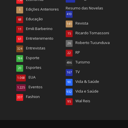
156
Resumo das Novelas
Edições Anteriores
1
410
Educação
68
Revista
141
Emili Barberino
11
Ricardo Tomassoni
15
Entretenimento
61
Roberto Tucunduva
26
Entrevistas
324
RP
22
Esporte
784
Turismo
496
Esportes
20
TV
167
EUA
1.068
Vida & Saúde
90
Eventos
1.225
Vida e Saúde
932
Fashion
337
Wal Reis
95