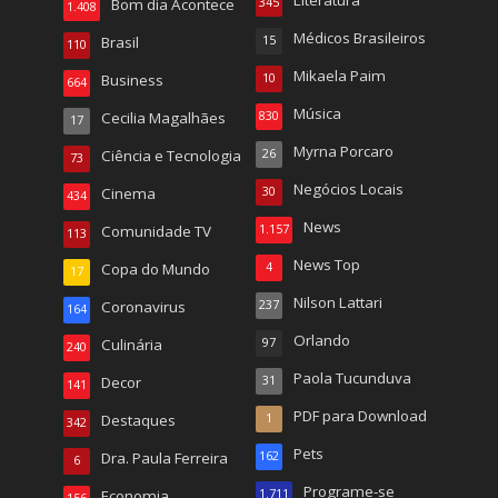
Literatura
Bom dia Acontece
345
1.408
Médicos Brasileiros
Brasil
15
110
Mikaela Paim
Business
10
664
Música
Cecilia Magalhães
830
17
Myrna Porcaro
Ciência e Tecnologia
26
73
Negócios Locais
Cinema
30
434
News
Comunidade TV
1.157
113
News Top
Copa do Mundo
4
17
Nilson Lattari
Coronavirus
237
164
Orlando
Culinária
97
240
Paola Tucunduva
Decor
31
141
PDF para Download
Destaques
1
342
Pets
Dra. Paula Ferreira
162
6
Programe-se
Economia
1.711