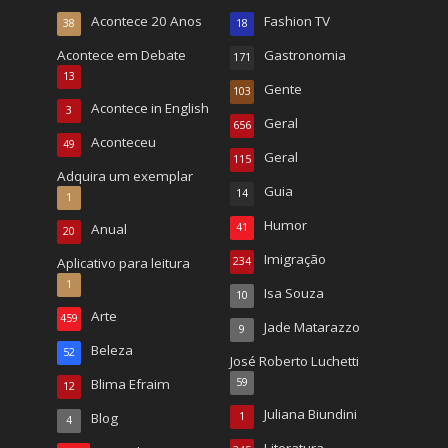
Acontece 20 Anos
Fashion TV
38
18
Acontece em Debate
Gastronomia
171
13
Gente
103
Acontece in English
3
Geral
656
Aconteceu
49
Geral
115
Adquira um exemplar
Guia
14
1
Humor
Anual
41
20
Imigração
Aplicativo para leitura
234
1
Isa Souza
10
Arte
459
Jade Matarazzo
9
Beleza
52
José Roberto Luchetti
Blima Efraim
59
12
Juliana Biundini
Blog
1
4