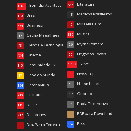
Literatura
Bom dia Acontece
345
1.408
Médicos Brasileiros
Brasil
15
110
Mikaela Paim
Business
10
664
Música
Cecilia Magalhães
830
17
Myrna Porcaro
Ciência e Tecnologia
26
73
Negócios Locais
Cinema
30
434
News
Comunidade TV
1.157
113
News Top
Copa do Mundo
4
17
Nilson Lattari
Coronavirus
237
164
Orlando
Culinária
97
240
Paola Tucunduva
Decor
31
141
PDF para Download
Destaques
1
342
Pets
Dra. Paula Ferreira
162
6