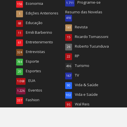
Programe-se
Economia
1.711
156
Resumo das Novelas
Edições Anteriores
1
410
Educação
68
Revista
141
Emili Barberino
11
Ricardo Tomassoni
15
Entretenimento
61
Roberto Tucunduva
26
Entrevistas
324
RP
22
Esporte
784
Turismo
496
Esportes
20
TV
167
EUA
1.068
Vida & Saúde
90
Eventos
1.226
Vida e Saúde
932
Fashion
337
Wal Reis
95