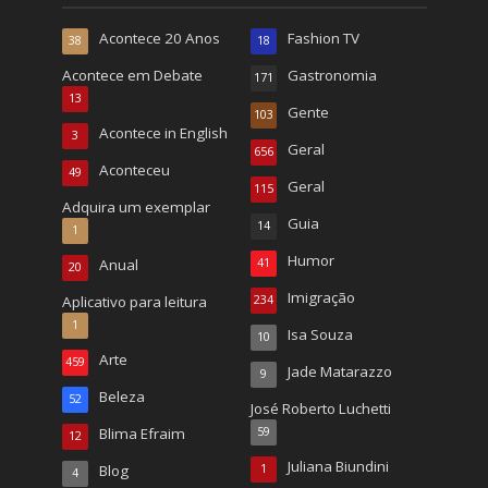
Acontece 20 Anos
Fashion TV
38
18
Acontece em Debate
Gastronomia
171
13
Gente
103
Acontece in English
3
Geral
656
Aconteceu
49
Geral
115
Adquira um exemplar
Guia
14
1
Humor
Anual
41
20
Imigração
Aplicativo para leitura
234
1
Isa Souza
10
Arte
459
Jade Matarazzo
9
Beleza
52
José Roberto Luchetti
Blima Efraim
59
12
Juliana Biundini
Blog
1
4