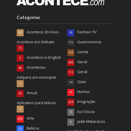
Categorias
Acontece 20 Anos
Fashion TV
38
18
Acontece em Debate
Gastronomia
171
13
Gente
103
Acontece in English
3
Geral
656
Aconteceu
49
Geral
115
Adquira um exemplar
Guia
14
1
Humor
Anual
41
20
Imigração
Aplicativo para leitura
234
1
Isa Souza
10
Arte
459
Jade Matarazzo
9
Beleza
52