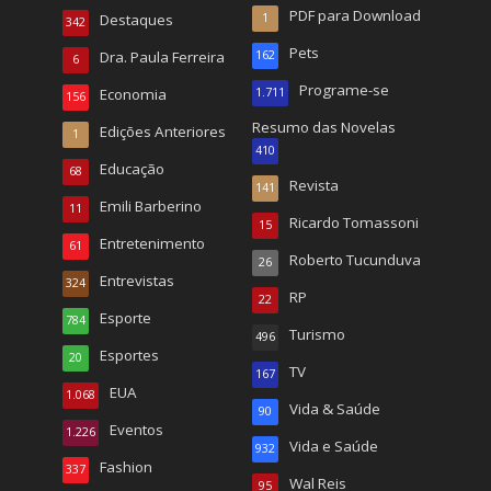
PDF para Download
Destaques
1
342
Pets
Dra. Paula Ferreira
162
6
Programe-se
Economia
1.711
156
Resumo das Novelas
Edições Anteriores
1
410
Educação
68
Revista
141
Emili Barberino
11
Ricardo Tomassoni
15
Entretenimento
61
Roberto Tucunduva
26
Entrevistas
324
RP
22
Esporte
784
Turismo
496
Esportes
20
TV
167
EUA
1.068
Vida & Saúde
90
Eventos
1.226
Vida e Saúde
932
Fashion
337
Wal Reis
95