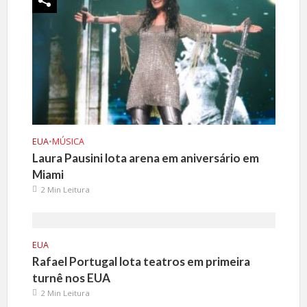
EUA
•
MÚSICA
Laura Pausini lota arena em aniversário em
Miami
2 Min Leitura
EUA
Rafael Portugal lota teatros em primeira
turnê nos EUA
2 Min Leitura