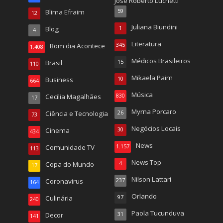
José Roberto Luchetti
Blima Efraim
59
12
Juliana Biundini
Blog
1
4
Literatura
Bom dia Acontece
345
1.408
Médicos Brasileiros
Brasil
15
110
Mikaela Paim
Business
10
664
Música
Cecilia Magalhães
830
17
Myrna Porcaro
Ciência e Tecnologia
26
73
Negócios Locais
Cinema
30
434
News
Comunidade TV
1.157
113
News Top
Copa do Mundo
4
17
Nilson Lattari
Coronavirus
237
164
Orlando
Culinária
97
240
Paola Tucunduva
Decor
31
141