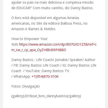
ajudar os pais na mais deliciosa e complexa missão
de EDUCAR!” Com muito carinho, diz Danny Bastos.
O livro está disponível em algumas livrarias
americanas, no Site da editora Balboa Press, no
Amazon e Barnes & Nobles.
How to Empower Your
Kids
https://www.amazon.com/dp/B07GXD1Z58/ref=c
m_sw_r_cp_apa_OyZHBbBRP088D
Danny Bastos : Life Coach/ Jornalist/ Speaker/ Author
/ FB: Danny Bastos Life Coach / IG: Danny Bastos Life
Coach / YouTube: Danny Bastos TV
/ WhatsApp:
+1(954)870-3106
Fotos: Divulgação
{gallery}2018out_livro_dannybastos{/gallery}