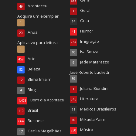
656
Aconteceu
49
Geral
115
Adquira um exemplar
Guia
14
1
Humor
Anual
41
20
Imigração
Aplicativo para leitura
234
1
Isa Souza
10
Arte
459
Jade Matarazzo
9
Beleza
52
José Roberto Luchetti
Blima Efraim
59
12
Juliana Biundini
Blog
1
4
Literatura
Bom dia Acontece
345
1.408
Médicos Brasileiros
Brasil
15
110
Mikaela Paim
Business
10
664
Música
Cecilia Magalhães
830
17