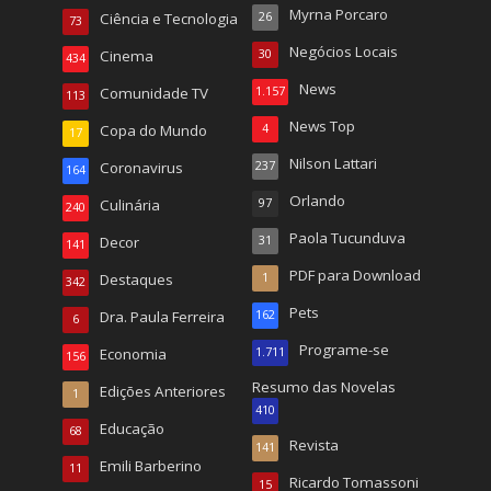
Myrna Porcaro
Ciência e Tecnologia
26
73
Negócios Locais
Cinema
30
434
News
Comunidade TV
1.157
113
News Top
Copa do Mundo
4
17
Nilson Lattari
Coronavirus
237
164
Orlando
Culinária
97
240
Paola Tucunduva
Decor
31
141
PDF para Download
Destaques
1
342
Pets
Dra. Paula Ferreira
162
6
Programe-se
Economia
1.711
156
Resumo das Novelas
Edições Anteriores
1
410
Educação
68
Revista
141
Emili Barberino
11
Ricardo Tomassoni
15