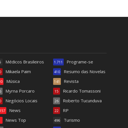
Médicos Brasileiros
Programe-se
5
1.711
Mikaela Paim
Resumo das Novelas
0
410
Música
Revista
30
141
Myrna Porcaro
Ricardo Tomassoni
6
15
Negócios Locais
Roberto Tucunduva
0
26
News
RP
.157
22
News Top
Turismo
4
496