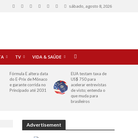
sábado, agosto 8, 2026
TA
TV
VIDA & SAÚDE
Fórmula E altera data
EUA testam taxa de
do E-Prix de Mônaco
US$ 750 para
e garante corrida no
acelerar entrevistas
Principado até 2031
de visto; entenda o
que muda para
brasileiros
Advertisement