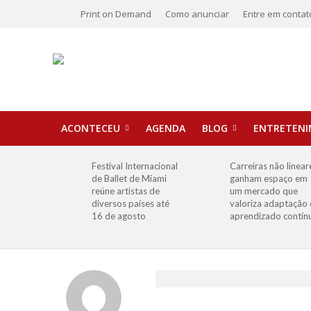
Print on Demand
Como anunciar
Entre em contat
ACONTECEU
AGENDA
BLOG
ENTRETEN
Festival Internacional
Carreiras não linear
de Ballet de Miami
ganham espaço em
reúne artistas de
um mercado que
diversos países até
valoriza adaptação 
16 de agosto
aprendizado contín