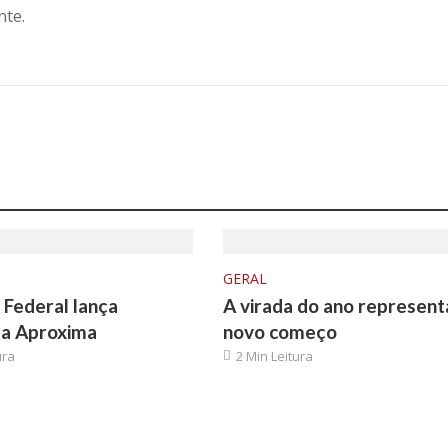
nte.
GERAL
Federal lança
A virada do ano represen
a Aproxima
novo começo
ura
2 Min Leitura