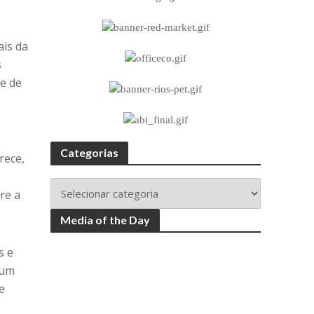
ais da
s
e de
Categorias
rece,
re a
Media of the Day
s e
 um
e