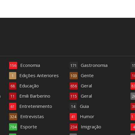
Economia
Gastronomia
156
171
1
Edições Anteriores
Gente
1
103
1
Educação
Geral
68
656
8
a
Emili Barberino
Geral
11
115
2
Entretenimento
Guia
61
14
3
Entrevistas
Humor
324
41
1
Esporte
Imigração
784
234