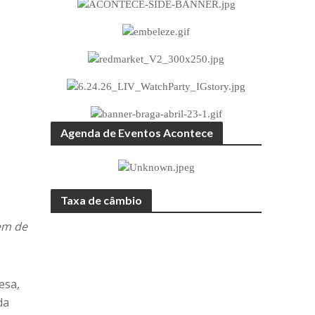
Agenda de Eventos Acontece
Taxa de câmbio
em de
esa,
da