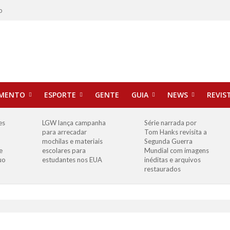
o
IMENTO
ESPORTE
GENTE
GUIA
NEWS
REVIS
es
LGW lança campanha
Série narrada por
para arrecadar
Tom Hanks revisita a
mochilas e materiais
Segunda Guerra
e
escolares para
Mundial com imagens
uo
estudantes nos EUA
inéditas e arquivos
restaurados