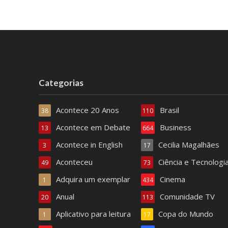
Categorias
Acontece 20 Anos
Brasil
38
110
Acontece em Debate
Business
13
664
Acontece in English
Cecilia Magalhães
3
17
Aconteceu
Ciência e Tecnologi
49
73
Adquira um exemplar
Cinema
1
434
Anual
Comunidade TV
20
113
Aplicativo para leitura
Copa do Mundo
1
17