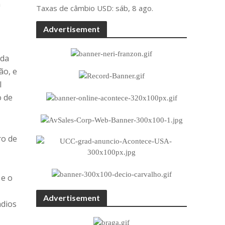
a
Taxas de câmbio
USD
: sáb, 8 ago.
Advertisement
 da
ão, e
l
o de
ro de
.
 e o
Advertisement
ndios