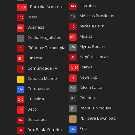
Literatura
Bom dia Acontece
345
1.408
Médicos Brasileiros
Brasil
15
110
Mikaela Paim
Business
10
664
Música
Cecilia Magalhães
830
17
Myrna Porcaro
Ciência e Tecnologia
26
73
Negócios Locais
Cinema
30
434
News
Comunidade TV
1.157
113
News Top
Copa do Mundo
4
17
Nilson Lattari
Coronavirus
237
164
Orlando
Culinária
97
240
Paola Tucunduva
Decor
31
141
PDF para Download
Destaques
1
342
Pets
Dra. Paula Ferreira
162
6