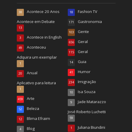
Acontece 20 Anos
Fashion TV
38
18
Acontece em Debate
Gastronomia
171
13
Gente
103
Acontece in English
3
Geral
656
Aconteceu
49
Geral
115
Adquira um exemplar
Guia
14
1
Humor
Anual
41
20
Imigração
Aplicativo para leitura
234
1
Isa Souza
10
Arte
459
Jade Matarazzo
9
Beleza
52
José Roberto Luchetti
Blima Efraim
59
12
Juliana Biundini
Blog
1
4