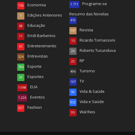
Programe-se
Economia
1.711
156
Resumo das Novelas
Edições Anteriores
1
410
Educação
68
Revista
141
Emili Barberino
11
Ricardo Tomassoni
15
Entretenimento
61
Roberto Tucunduva
26
Entrevistas
324
RP
22
Esporte
784
Turismo
496
Esportes
20
TV
167
EUA
1.068
Vida & Saúde
90
Eventos
1.226
Vida e Saúde
932
Fashion
337
Wal Reis
95