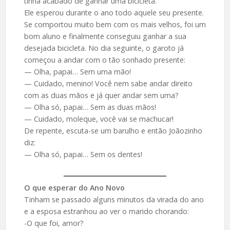
tinha acabado de ganhar uma bicicleta.
Ele esperou durante o ano todo aquele seu presente.
Se comportou muito bem com os mais velhos, foi um
bom aluno e finalmente conseguiu ganhar a sua
desejada bicicleta. No dia seguinte, o garoto já
começou a andar com o tão sonhado presente:
— Olha, papai… Sem uma mão!
— Cuidado, menino! Você nem sabe andar direito
com as duas mãos e já quer andar sem uma?
— Olha só, papai… Sem as duas mãos!
— Cuidado, moleque, você vai se machucar!
De repente, escuta-se um barulho e então Joãozinho
diz:
— Olha só, papai… Sem os dentes!
O que esperar do Ano Novo
Tinham se passado alguns minutos da virada do ano
e a esposa estranhou ao ver o marido chorando:
-O que foi, amor?