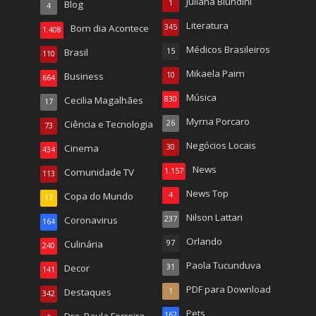
Juliana Biundini
Blog
1
4
Literatura
Bom dia Acontece
345
1.408
Médicos Brasileiros
Brasil
15
110
Mikaela Paim
Business
10
664
Música
Cecilia Magalhães
830
17
Myrna Porcaro
Ciência e Tecnologia
26
73
Negócios Locais
Cinema
30
434
News
Comunidade TV
1.157
113
News Top
Copa do Mundo
4
17
Nilson Lattari
Coronavirus
237
164
Orlando
Culinária
97
240
Paola Tucunduva
Decor
31
141
PDF para Download
Destaques
1
342
Pets
162