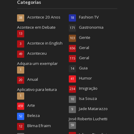
Categorias
Acontece 20 Anos
Fashion TV
38
18
Acontece em Debate
Gastronomia
171
13
Gente
103
Acontece in English
3
Geral
656
Aconteceu
49
Geral
115
Adquira um exemplar
Guia
14
1
Humor
Anual
41
20
Imigração
Aplicativo para leitura
234
1
Isa Souza
10
Arte
459
Jade Matarazzo
9
Beleza
52
José Roberto Luchetti
Blima Efraim
59
12