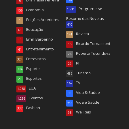
Dra. Paula Ferreira
6
Programe-se
Economia
1.711
156
Resumo das Novelas
Edições Anteriores
1
410
Educação
68
Revista
141
Emili Barberino
11
Ricardo Tomassoni
15
Entretenimento
61
Roberto Tucunduva
26
Entrevistas
324
RP
22
Esporte
784
Turismo
496
Esportes
20
TV
167
EUA
1.068
Vida & Saúde
90
Eventos
1.226
Vida e Saúde
932
Fashion
337
Wal Reis
95