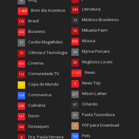
4
Literatura
Bom dia Acontece
345
1.408
Médicos Brasileiros
Brasil
15
110
Mikaela Paim
Business
10
664
Música
Cecilia Magalhães
830
17
Myrna Porcaro
Ciência e Tecnologia
26
73
Negócios Locais
Cinema
30
434
News
Comunidade TV
1.157
113
News Top
Copa do Mundo
4
17
Nilson Lattari
Coronavirus
237
164
Orlando
Culinária
97
240
Paola Tucunduva
Decor
31
141
PDF para Download
Destaques
1
342
Pets
Dra. Paula Ferreira
162
6