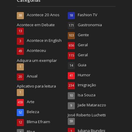
Categorias
Acontece 20 Anos
Fashion TV
38
18
Acontece em Debate
Gastronomia
171
13
Gente
103
Acontece in English
3
Geral
656
Aconteceu
49
Geral
115
Adquira um exemplar
Guia
14
1
Humor
Anual
41
20
Imigração
Aplicativo para leitura
234
1
Isa Souza
10
Arte
459
Jade Matarazzo
9
Beleza
52
José Roberto Luchetti
Blima Efraim
59
12
Juliana Biundini
Blog
1