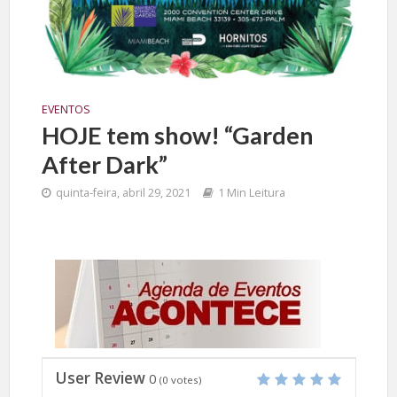
EVENTOS
HOJE tem show! “Garden
After Dark”
quinta-feira, abril 29, 2021
1 Min Leitura
User Review
0
(
0
votes)