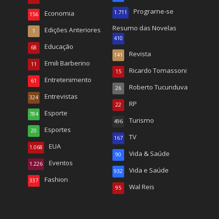
Programe-se
Economia
1.711
156
Resumo das Novelas
Edições Anteriores
1
410
Educação
68
Revista
141
Emili Barberino
11
Ricardo Tomassoni
15
Entretenimento
61
Roberto Tucunduva
26
Entrevistas
324
RP
22
Esporte
784
Turismo
496
Esportes
20
TV
167
EUA
1.068
Vida & Saúde
90
Eventos
1.226
Vida e Saúde
932
Fashion
337
Wal Reis
95