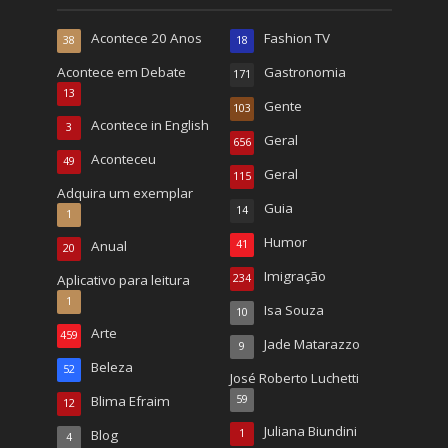
Acontece 20 Anos
Fashion TV
38
18
Acontece em Debate
Gastronomia
171
13
Gente
103
Acontece in English
3
Geral
656
Aconteceu
49
Geral
115
Adquira um exemplar
Guia
14
1
Humor
Anual
41
20
Imigração
Aplicativo para leitura
234
1
Isa Souza
10
Arte
459
Jade Matarazzo
9
Beleza
52
José Roberto Luchetti
Blima Efraim
59
12
Juliana Biundini
Blog
1
4