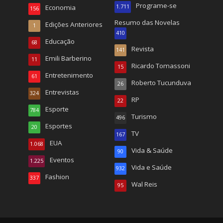
Programe-se
Economia
1.711
156
Resumo das Novelas
Edições Anteriores
1
410
Educação
68
Revista
141
Emili Barberino
11
Ricardo Tomassoni
15
Entretenimento
61
Roberto Tucunduva
26
Entrevistas
324
RP
22
Esporte
784
Turismo
496
Esportes
20
TV
167
EUA
1.068
Vida & Saúde
90
Eventos
1.225
Vida e Saúde
932
Fashion
337
Wal Reis
95