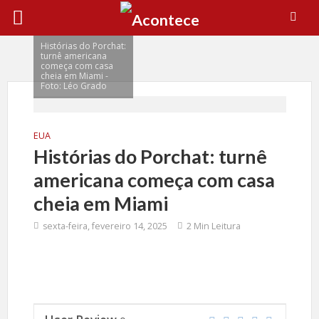
Histórias do Porchat:
turnê americana
começa com casa
cheia em Miami -
Foto: Léo Grado
EUA
Histórias do Porchat: turnê
americana começa com casa
cheia em Miami
sexta-feira, fevereiro 14, 2025
2 Min Leitura