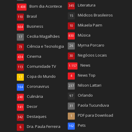
Literatura
Bom dia Acontece
345
1.408
Médicos Brasileiros
Brasil
15
110
Mikaela Paim
Business
10
664
Música
Cecilia Magalhães
830
17
Myrna Porcaro
Ciência e Tecnologia
26
73
Negócios Locais
Cinema
30
434
News
Comunidade TV
1.157
113
News Top
Copa do Mundo
4
17
Nilson Lattari
Coronavirus
237
164
Orlando
Culinária
97
240
Paola Tucunduva
Decor
31
141
PDF para Download
Destaques
1
342
Pets
Dra. Paula Ferreira
162
6