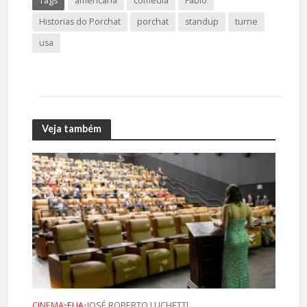
Tags
americana
comedia
Fabio
Historias do Porchat
porchat
standup
turne
usa
Veja também
CINEMA
•
EUA
•
JOSÉ ROBERTO LUCHETTI