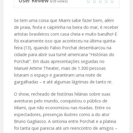
User Review
0
(
0
votes)
Se tem uma coisa que Miami sabe fazer bem, além
de praia, festa e caipirinha na beira do mar, é receber
artistas brasileiros com casa cheia e muito barulho! E
foi exatamente isso que aconteceu na última quinta-
feira (13), quando Fabio Porchat desembarcou na
cidade para abrir sua turnê americana “Histórias do
Porchat”. Em duas apresentações seguidas no
Manuel Artime Theater, mais de 1.300 pessoas
lotaram o espaço e garantiram uma noite de
gargalhadas – e até algumas lágrimas de tanto rir.
O show, recheado de histórias hilárias sobre suas
aventuras pelo mundo, conquistou o público de
Miami, que não economizou nas risadas. Entre os
espectadores, presenças ilustres como a do ator
Bruno Gagliasso. A sintonia entre Porchat e a plateia
foi tanta que parecia até um reencontro de amigos –