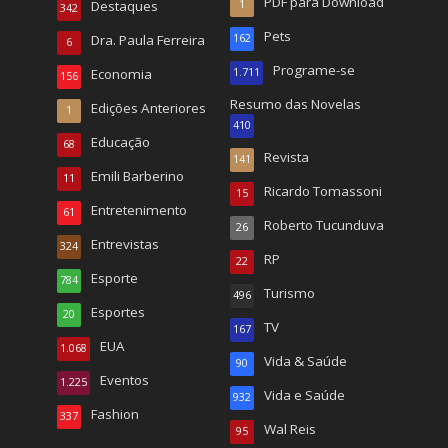
PDF para Download
Destaques
1
342
Pets
Dra. Paula Ferreira
162
6
Programe-se
Economia
1.711
156
Resumo das Novelas
Edições Anteriores
1
410
Educação
68
Revista
141
Emili Barberino
11
Ricardo Tomassoni
15
Entretenimento
61
Roberto Tucunduva
26
Entrevistas
324
RP
22
Esporte
784
Turismo
496
Esportes
20
TV
167
EUA
1.068
Vida & Saúde
90
Eventos
1.225
Vida e Saúde
932
Fashion
337
Wal Reis
95