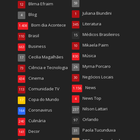
Blima Efraim
59
12
Juliana Biundini
Blog
1
4
Literatura
Bom dia Acontece
345
1.408
Médicos Brasileiros
Brasil
15
110
Mikaela Paim
Business
10
663
Música
Cecilia Magalhães
830
17
Myrna Porcaro
Ciência e Tecnologia
26
73
Negócios Locais
Cinema
30
434
News
Comunidade TV
1.156
113
News Top
Copa do Mundo
4
17
Nilson Lattari
Coronavirus
237
164
Orlando
Culinária
97
240
Paola Tucunduva
Decor
31
141