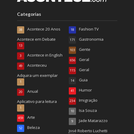
Categorias
Acontece 20 Anos
Fashion TV
38
18
Acontece em Debate
Gastronomia
171
13
Gente
103
Acontece in English
3
Geral
656
Aconteceu
49
Geral
115
Adquira um exemplar
Guia
14
1
Humor
Anual
41
20
Imigração
Aplicativo para leitura
234
1
Isa Souza
10
Arte
459
Jade Matarazzo
9
Beleza
52
José Roberto Luchetti