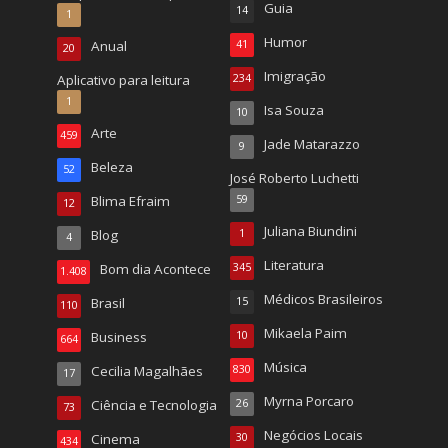
Guia
14
1
Humor
Anual
41
20
Imigração
Aplicativo para leitura
234
1
Isa Souza
10
Arte
459
Jade Matarazzo
9
Beleza
52
José Roberto Luchetti
Blima Efraim
59
12
Juliana Biundini
Blog
1
4
Literatura
Bom dia Acontece
345
1.408
Médicos Brasileiros
Brasil
15
110
Mikaela Paim
Business
10
664
Música
Cecilia Magalhães
830
17
Myrna Porcaro
Ciência e Tecnologia
26
73
Negócios Locais
Cinema
30
434