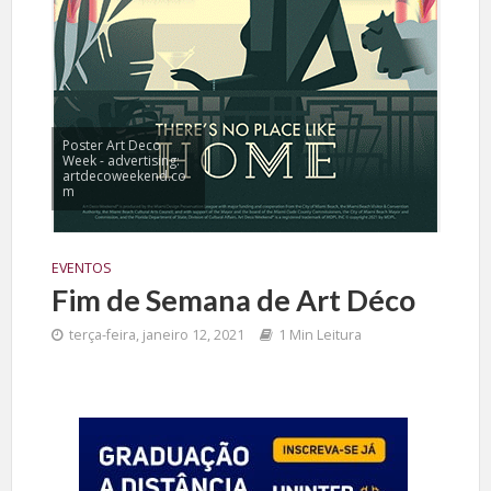
Poster Art Deco
Week - advertising:
artdecoweekend.co
m
EVENTOS
Fim de Semana de Art Déco
terça-feira, janeiro 12, 2021
1 Min Leitura