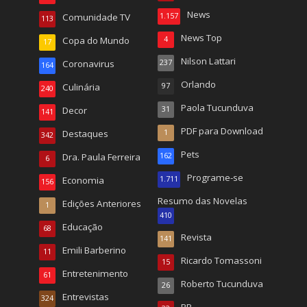
News
Comunidade TV
1.157
113
News Top
Copa do Mundo
4
17
Nilson Lattari
Coronavirus
237
164
Orlando
Culinária
97
240
Paola Tucunduva
Decor
31
141
PDF para Download
Destaques
1
342
Pets
Dra. Paula Ferreira
162
6
Programe-se
Economia
1.711
156
Resumo das Novelas
Edições Anteriores
1
410
Educação
68
Revista
141
Emili Barberino
11
Ricardo Tomassoni
15
Entretenimento
61
Roberto Tucunduva
26
Entrevistas
324