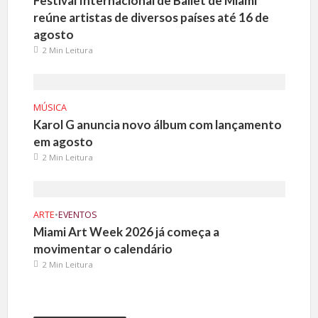
Festival Internacional de Ballet de Miami
reúne artistas de diversos países até 16 de
agosto
2 Min Leitura
MÚSICA
Karol G anuncia novo álbum com lançamento
em agosto
2 Min Leitura
ARTE
•
EVENTOS
Miami Art Week 2026 já começa a
movimentar o calendário
2 Min Leitura