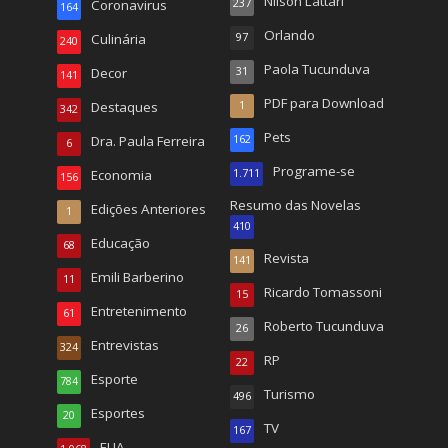
Nilson Lattari
Coronavirus
237
164
Orlando
Culinária
97
240
Paola Tucunduva
Decor
31
141
PDF para Download
Destaques
1
342
Pets
Dra. Paula Ferreira
162
6
Programe-se
Economia
1.711
156
Resumo das Novelas
Edições Anteriores
1
410
Educação
68
Revista
141
Emili Barberino
11
Ricardo Tomassoni
15
Entretenimento
61
Roberto Tucunduva
26
Entrevistas
324
RP
22
Esporte
784
Turismo
496
Esportes
20
TV
167
EUA