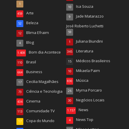
1
Isa Souza
10
Arte
459
Jade Matarazzo
9
Beleza
52
José Roberto Luchetti
Blima Efraim
59
12
Juliana Biundini
Blog
1
4
Literatura
Bom dia Acontece
345
1.408
Médicos Brasileiros
Brasil
15
110
Mikaela Paim
Business
10
664
Música
Cecilia Magalhães
830
17
Myrna Porcaro
Ciência e Tecnologia
26
73
Negócios Locais
Cinema
30
434
News
Comunidade TV
1.157
113
News Top
Copa do Mundo
4
17