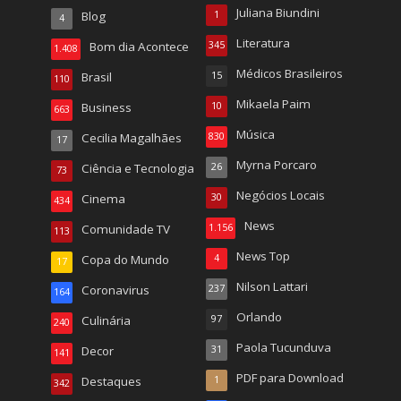
Juliana Biundini
Blog
1
4
Literatura
Bom dia Acontece
345
1.408
Médicos Brasileiros
Brasil
15
110
Mikaela Paim
Business
10
663
Música
Cecilia Magalhães
830
17
Myrna Porcaro
Ciência e Tecnologia
26
73
Negócios Locais
Cinema
30
434
News
Comunidade TV
1.156
113
News Top
Copa do Mundo
4
17
Nilson Lattari
Coronavirus
237
164
Orlando
Culinária
97
240
Paola Tucunduva
Decor
31
141
PDF para Download
Destaques
1
342