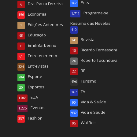
Pets
Dra. Paula Ferreira
162
6
Programe-se
Economia
1.711
156
Resumo das Novelas
Edições Anteriores
1
410
Educação
68
Revista
141
Emili Barberino
11
Ricardo Tomassoni
15
Entretenimento
61
Roberto Tucunduva
26
Entrevistas
324
RP
22
Esporte
784
Turismo
496
Esportes
20
TV
167
EUA
1.068
Vida & Saúde
90
Eventos
1.225
Vida e Saúde
932
Fashion
337
Wal Reis
95