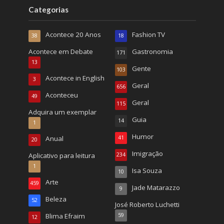
Categorias
Acontece 20 Anos
Fashion TV
38
18
Acontece em Debate
Gastronomia
171
13
Gente
103
Acontece in English
3
Geral
656
Aconteceu
49
Geral
115
Adquira um exemplar
Guia
14
1
Humor
Anual
41
20
Imigração
Aplicativo para leitura
234
1
Isa Souza
10
Arte
459
Jade Matarazzo
9
Beleza
52
José Roberto Luchetti
Blima Efraim
59
12