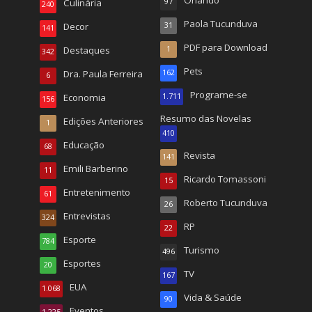
Culinária
97
240
Paola Tucunduva
Decor
31
141
PDF para Download
Destaques
1
342
Pets
Dra. Paula Ferreira
162
6
Programe-se
Economia
1.711
156
Resumo das Novelas
Edições Anteriores
1
410
Educação
68
Revista
141
Emili Barberino
11
Ricardo Tomassoni
15
Entretenimento
61
Roberto Tucunduva
26
Entrevistas
324
RP
22
Esporte
784
Turismo
496
Esportes
20
TV
167
EUA
1.068
Vida & Saúde
90
Eventos
1.225