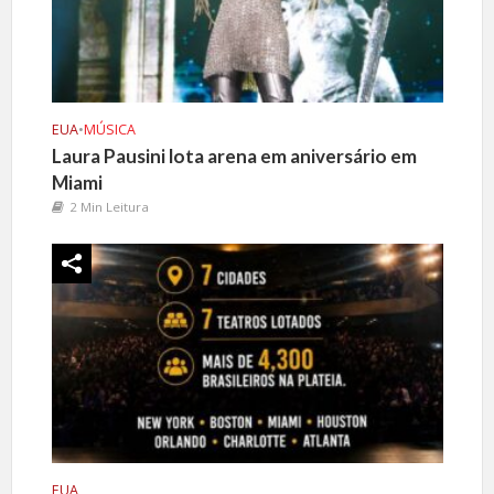
EUA
•
MÚSICA
Laura Pausini lota arena em aniversário em
Miami
2 Min Leitura
EUA