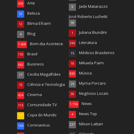
Arte
459
Jade Matarazzo
9
Beleza
52
José Roberto Luchetti
Blima Efraim
59
12
Juliana Biundini
Blog
1
4
Literatura
Bom dia Acontece
345
1.408
Médicos Brasileiros
Brasil
15
110
Mikaela Paim
Business
10
663
Música
Cecilia Magalhães
830
17
Myrna Porcaro
Ciência e Tecnologia
26
73
Negócios Locais
Cinema
30
434
News
Comunidade TV
1.156
113
News Top
Copa do Mundo
4
17
Nilson Lattari
Coronavirus
237
164
Orlando