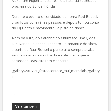
Alexandre Piquet a festa reuniu a nata da sociedade
brasileira do Sul da Flórida.
Durante o evento o convidado de honra Raul Boesel,
tirou fotos com várias pessoas e depois tomou conta
do DJ Booth e movimentou a pista de dança.
Além da vista, do Catering do Churrasco Brasil, dos
Dj’s Nando Saldanha, Leandro Tetamanti e do show
a parte do Raul Boesel o ponto alto sempre acaba
sendo o clima descontraído e sofisticado que a
sociedade Brasileira tem e encanta.
{gallery}2018set_festaacontece_raul_marcelob{/gallery
}
Veja também