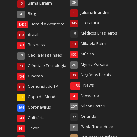
Blima Efraim
59
12
Juliana Biundini
Blog
1
4
Literatura
Bom dia Acontece
345
1.408
Médicos Brasileiros
Brasil
15
110
Mikaela Paim
Business
10
663
Música
Cecilia Magalhães
830
17
Myrna Porcaro
Ciência e Tecnologia
26
73
Negócios Locais
Cinema
30
434
News
Comunidade TV
1.156
113
News Top
Copa do Mundo
4
17
Nilson Lattari
Coronavirus
237
164
Orlando
Culinária
97
240
Paola Tucunduva
Decor
31
141
PDF para Download