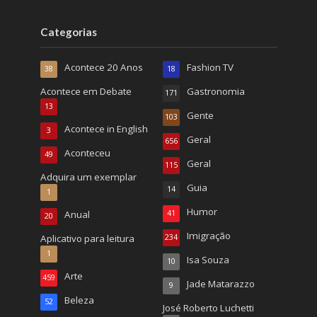
Categorias
Acontece 20 Anos
Fashion TV
38
18
Acontece em Debate
Gastronomia
171
13
Gente
103
Acontece in English
3
Geral
656
Aconteceu
49
Geral
115
Adquira um exemplar
Guia
14
1
Humor
Anual
41
20
Imigração
Aplicativo para leitura
234
1
Isa Souza
10
Arte
459
Jade Matarazzo
9
Beleza
52
José Roberto Luchetti