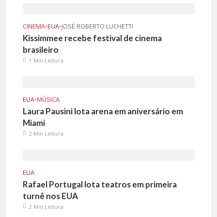
CINEMA
•
EUA
•
JOSÉ ROBERTO LUCHETTI
Kissimmee recebe festival de cinema
brasileiro
1 Min Leitura
EUA
•
MÚSICA
Laura Pausini lota arena em aniversário em
Miami
2 Min Leitura
EUA
Rafael Portugal lota teatros em primeira
turnê nos EUA
2 Min Leitura