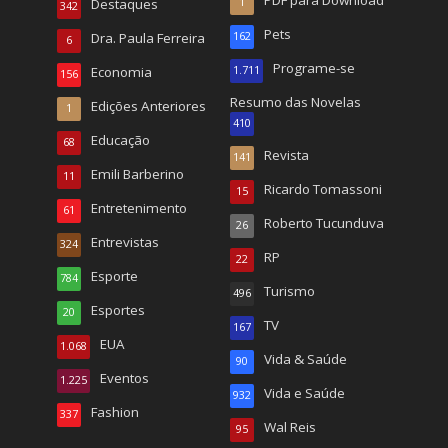
Destaques
1
342
Pets
Dra. Paula Ferreira
162
6
Programe-se
Economia
1.711
156
Resumo das Novelas
Edições Anteriores
1
410
Educação
68
Revista
141
Emili Barberino
11
Ricardo Tomassoni
15
Entretenimento
61
Roberto Tucunduva
26
Entrevistas
324
RP
22
Esporte
784
Turismo
496
Esportes
20
TV
167
EUA
1.068
Vida & Saúde
90
Eventos
1.225
Vida e Saúde
932
Fashion
337
Wal Reis
95