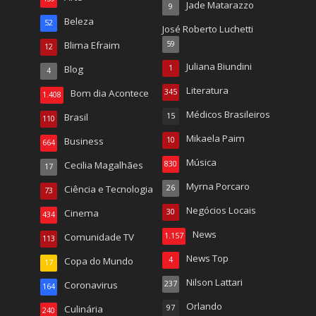
Jade Matarazzo
9
Beleza
52
José Roberto Luchetti
Blima Efraim
59
12
Juliana Biundini
Blog
1
4
Literatura
Bom dia Acontece
345
1.408
Médicos Brasileiros
Brasil
15
110
Mikaela Paim
Business
10
664
Música
Cecilia Magalhães
830
17
Myrna Porcaro
Ciência e Tecnologia
26
73
Negócios Locais
Cinema
30
434
News
Comunidade TV
1.157
113
News Top
Copa do Mundo
4
17
Nilson Lattari
Coronavirus
237
164
Orlando
Culinária
97
240