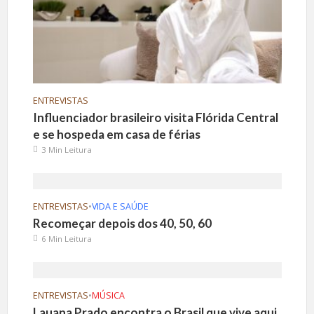
ENTREVISTAS
Influenciador brasileiro visita Flórida Central
e se hospeda em casa de férias
3 Min Leitura
ENTREVISTAS
•
VIDA E SAÚDE
Recomeçar depois dos 40, 50, 60
6 Min Leitura
ENTREVISTAS
•
MÚSICA
Lauana Prado encontra o Brasil que vive aqui