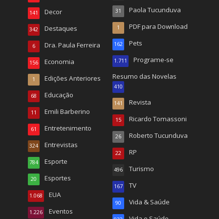
Paola Tucunduva
Decor
31
141
PDF para Download
Destaques
1
342
Pets
Dra. Paula Ferreira
162
6
Programe-se
Economia
1.711
156
Resumo das Novelas
Edições Anteriores
1
410
Educação
68
Revista
141
Emili Barberino
11
Ricardo Tomassoni
15
Entretenimento
61
Roberto Tucunduva
26
Entrevistas
324
RP
22
Esporte
784
Turismo
496
Esportes
20
TV
167
EUA
1.068
Vida & Saúde
90
Eventos
1.226
Vida e Saúde