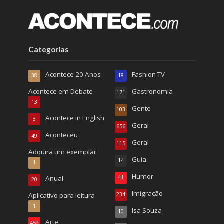
Categorias
Acontece 20 Anos
Fashion TV
38
18
Acontece em Debate
Gastronomia
171
13
Gente
103
Acontece in English
3
Geral
656
Aconteceu
49
Geral
115
Adquira um exemplar
Guia
14
1
Humor
Anual
41
20
Imigração
Aplicativo para leitura
234
1
Isa Souza
10
Arte
459