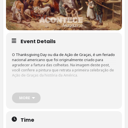
Event Details
O Thanksgiving Day ou dia de Ação de Graças, é um feriado
nacional americano que foi originalmente criado para
agradecer a fartura das colheitas. Na imagem deste post,
você confere a pintura que retrata a primeira celebração de
Ação de Graças da história da América.
Você sabia que esse é um dos costumes americanos mais
antigos que se tem conhecimento? O Dia de Ação de Graças
MORE
percorre uma história longa, e é sinônimo de reunir a família
para uma maravilhosa ceia, e é tempo de dar graças pelas
conquistas de cada um!
Time