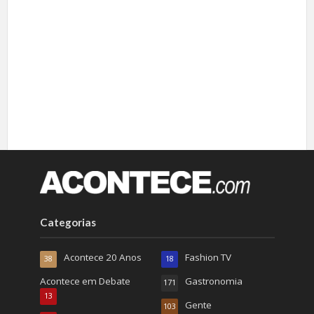
Categorias
Acontece 20 Anos
Fashion TV
38
18
Acontece em Debate
Gastronomia
171
13
Gente
103