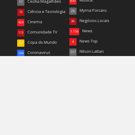
Cecilia Magalhães
830
17
Myrna Porcaro
Ciência e Tecnologia
26
73
Negócios Locais
Cinema
30
434
News
Comunidade TV
1.156
113
News Top
Copa do Mundo
4
17
Nilson Lattari
Coronavirus
237
164
Orlando
Culinária
97
240
Paola Tucunduva
Decor
31
141
PDF para Download
Destaques
1
342
Pets
Dra. Paula Ferreira
162
6
Programe-se
Economia
1.711
156
Resumo das Novelas
Edições Anteriores
1
410
Educação
68
Revista
141
Emili Barberino
11