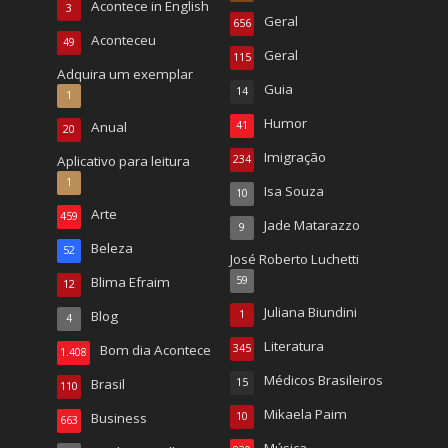
Acontece in English
3
Geral
656
Aconteceu
49
Geral
115
Adquira um exemplar
Guia
14
1
Humor
Anual
41
20
Imigração
Aplicativo para leitura
234
1
Isa Souza
10
Arte
459
Jade Matarazzo
9
Beleza
52
José Roberto Luchetti
Blima Efraim
59
12
Juliana Biundini
Blog
1
4
Literatura
Bom dia Acontece
345
1.408
Médicos Brasileiros
Brasil
15
110
Mikaela Paim
Business
10
663
Música