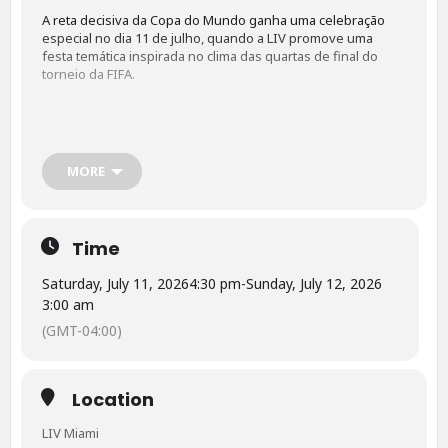
A reta decisiva da Copa do Mundo ganha uma celebração
especial no dia 11 de julho, quando a LIV promove uma
festa temática inspirada no clima das quartas de final do
torneio da FIFA.
O que:
LIV Miami em festa das quartas de final da copa
Quando:
11 de julho de 2026 a partir das 4:30 PM
Onde:
LIV Nightclub, Fontainebleau Miami Beach, 4441
MORE
Collins Avenue, Miami Beach, FL 33140
Info:
Evento para maiores de 21 anos. Ingressos e
reservas em
www.livnightclub.com
Time
A casa noturna LIV Miami promove uma série de watch
Saturday, July 11, 2026
4:30 pm
-
Sunday, July 12, 2026
parties durante a Copa do Mundo de 2026. A programação
3:00 am
inclui transmissão de partidas, DJs, áreas VIP e eventos
(GMT-04:00)
especiais para torcedores. Evento para maiores de 21 anos.
Location
LIV Miami