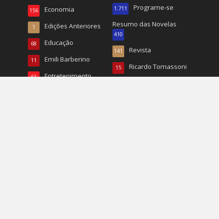
Programe-se
Economia
1.711
156
Resumo das Novelas
Edições Anteriores
1
410
Educação
68
Revista
141
Emili Barberino
11
Ricardo Tomassoni
15
Entretenimento
61
Roberto Tucunduva
26
Entrevistas
324
RP
22
Esporte
784
Turismo
496
Esportes
20
TV
167
EUA
1.068
Vida & Saúde
90
Eventos
1.226
Vida e Saúde
932
Fashion
337
Wal Reis
95