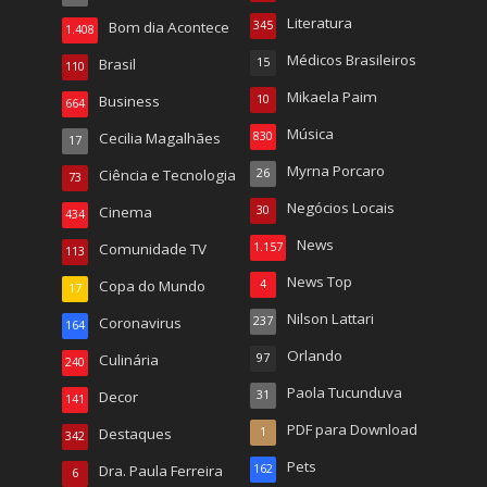
Literatura
Bom dia Acontece
345
1.408
Médicos Brasileiros
Brasil
15
110
Mikaela Paim
Business
10
664
Música
Cecilia Magalhães
830
17
Myrna Porcaro
Ciência e Tecnologia
26
73
Negócios Locais
Cinema
30
434
News
Comunidade TV
1.157
113
News Top
Copa do Mundo
4
17
Nilson Lattari
Coronavirus
237
164
Orlando
Culinária
97
240
Paola Tucunduva
Decor
31
141
PDF para Download
Destaques
1
342
Pets
Dra. Paula Ferreira
162
6