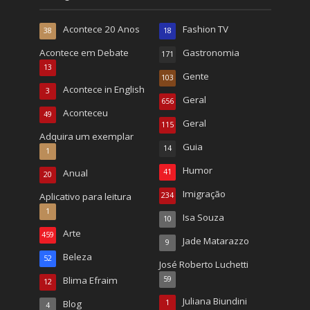
Acontece 20 Anos
Fashion TV
38
18
Acontece em Debate
Gastronomia
171
13
Gente
103
Acontece in English
3
Geral
656
Aconteceu
49
Geral
115
Adquira um exemplar
Guia
14
1
Humor
Anual
41
20
Imigração
Aplicativo para leitura
234
1
Isa Souza
10
Arte
459
Jade Matarazzo
9
Beleza
52
José Roberto Luchetti
Blima Efraim
59
12
Juliana Biundini
Blog
1
4