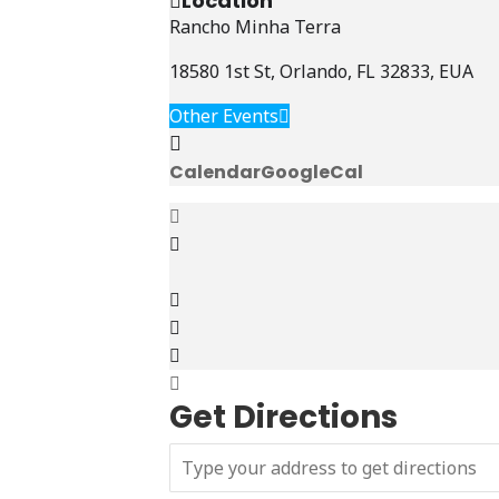
Location
Rancho Minha Terra
18580 1st St, Orlando, FL 32833, EUA
Other Events
Calendar
GoogleCal
Get Directions
A
d