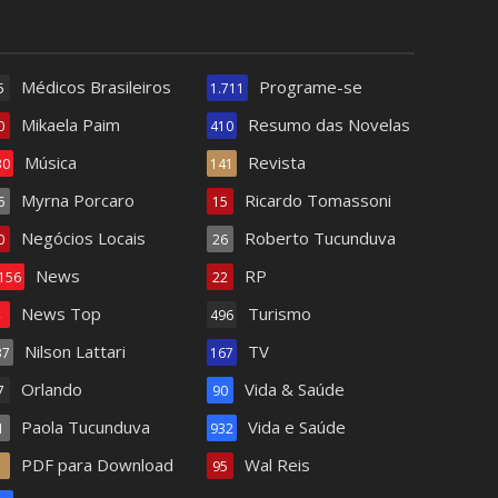
Médicos Brasileiros
Programe-se
5
1.711
Mikaela Paim
Resumo das Novelas
0
410
Música
Revista
30
141
Myrna Porcaro
Ricardo Tomassoni
6
15
Negócios Locais
Roberto Tucunduva
0
26
News
RP
.156
22
News Top
Turismo
4
496
Nilson Lattari
TV
37
167
Orlando
Vida & Saúde
7
90
Paola Tucunduva
Vida e Saúde
1
932
PDF para Download
Wal Reis
1
95