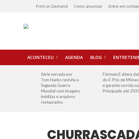
Print on Demand
Como anunciar
Entre em contat
ACONTECEU
AGENDA
BLOG
ENTRETEN
Série narrada por
Fórmula E altera da
Tom Hanks revisita a
do E-Prix de Mônac
Segunda Guerra
e garante corrida n
Mundial com imagens
Principado até 203
inéditas e arquivos
restaurados
CHURRASCADA