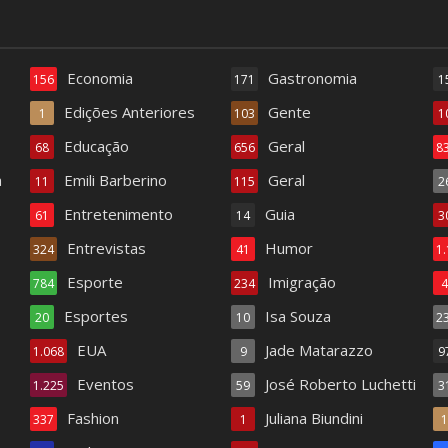
Economia
Gastronomia
156
171
1
Edições Anteriores
Gente
1
103
1
Educação
Geral
68
656
8
a
Emili Barberino
Geral
11
115
2
Entretenimento
Guia
61
14
3
Entrevistas
Humor
324
41
1
Esporte
Imigração
784
234
Esportes
Isa Souza
20
10
2
EUA
Jade Matarazzo
1.068
9
9
Eventos
José Roberto Luchetti
1.225
59
3
Fashion
Juliana Biundini
337
1