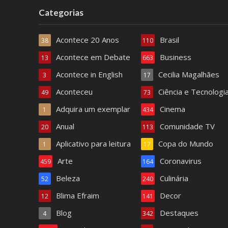
s
r
Categorias
-
e
C
m
Acontece 20 Anos
Brasil
38
h
110
i
u
Acontece em Debate
u
Business
13
663
r
m
Acontece in English
Cecilia Magalhães
3
17
r
c
Aconteceu
Ciência e Tecnologi
a
49
73
o
s
m
Adquira um exemplar
Cinema
1
434
c
I
Anual
Comunidade TV
20
113
a
s
d
Aplicativo para leitura
Copa do Mundo
1
17
r
a
a
Arte
Coronavirus
459
164
p
e
Beleza
Culinária
52
240
r
l
e
Blima Efraim
Decor
12
R
141
m
o
Blog
Destaques
4
342
i
d