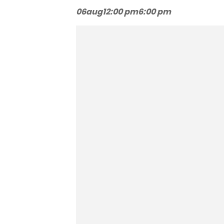
06
aug
12:00 pm
6:00 pm