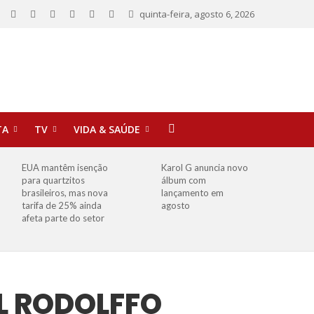
quinta-feira, agosto 6, 2026
TA
TV
VIDA & SAÚDE
EUA mantêm isenção
Karol G anuncia novo
para quartzitos
álbum com
brasileiros, mas nova
lançamento em
tarifa de 25% ainda
agosto
afeta parte do setor
L RODOLFFO