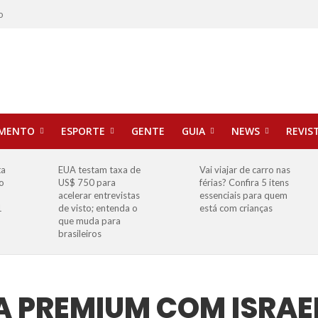
o
IMENTO
ESPORTE
GENTE
GUIA
NEWS
REVIS
ta
EUA testam taxa de
Vai viajar de carro nas
o
US$ 750 para
férias? Confira 5 itens
o
acelerar entrevistas
essenciais para quem
1
de visto; entenda o
está com crianças
que muda para
brasileiros
 PREMIUM COM ISRAE