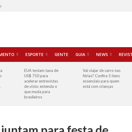
o
IMENTO
ESPORTE
GENTE
GUIA
NEWS
REVIS
ta
EUA testam taxa de
Vai viajar de carro nas
o
US$ 750 para
férias? Confira 5 itens
o
acelerar entrevistas
essenciais para quem
1
de visto; entenda o
está com crianças
que muda para
brasileiros
juntam para festa de