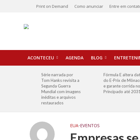
Print on Demand
Como anunciar
Entre em contat
ACONTECEU
AGENDA
BLOG
ENTRETEN
Série narrada por
Fórmula E altera da
Tom Hanks revisita a
do E-Prix de Mônac
Segunda Guerra
e garante corrida n
Mundial com imagens
Principado até 203
inéditas e arquivos
restaurados
EUA
•
EVENTOS
Empresas se 