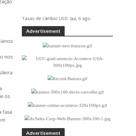
ização
Taxas de câmbio
USD
: qui, 6 ago.
Advertisement
rianos
ro nos
ileira
a
ue os
a fase
tem
Advertisement