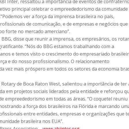
ABI Inter, ressaltou a importância de eventos de confratern
etivo principal celebrar o empreededorismo da comunidade
.”Podemos ver a força da imprensa brasileira no país,
profissionais de comunicação, e de empresas e negócios que
po forte no mercado amerciano”.
 BBG, disse que reunir a imprensa, os empresários, os rota
gratificante. “Nós do BBG estamos trabalhando com a
 anos e temos visto o crescimento do empresariado brasilei
ça e do nosso profissionalismo. O relacionamento
ada vez mais próspero em todos os setores da economia bras
Rotary de Boca Raton West, salientou a importância de ter 
da em projetos sociais liderados pela entidade e reforçou q
 de empreededorismo em todas as áreas. “O coquetel reuniu
 mostrando a força dos brasileiros na Flórida e marcando um
rofissionais entre entidades, empresas e organizações que 
munidade brasileira nos EUA”.
 Press Association –
www.abiinter.org