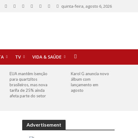
quinta-feira, agosto 6, 2026
TA
TV
VIDA & SAÚDE
EUA mantêm isenção
Karol G anuncia novo
para quartzitos
álbum com
brasileiros, mas nova
lançamento em
tarifa de 25% ainda
agosto
afeta parte do setor
Advertisement