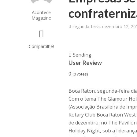
confraterni
Acontece
Magazine
segunda-feira, dezembro 12, 20
Compartilhe!
Sending
User Review
0
(
0
votes)
Boca Raton, segunda-feira di
Com o tema The Glamour Holid
(Associação Brasileira de Imp
Rotary Club Boca Raton West r
de dezembro, no The Pavillon
Holiday Night, sob a lideranç