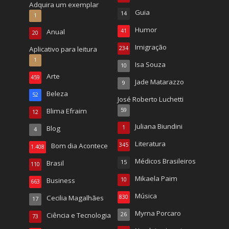
Adquira um exemplar
Guia
14
1
Humor
Anual
41
20
Imigração
Aplicativo para leitura
234
1
Isa Souza
10
Arte
459
Jade Matarazzo
9
Beleza
52
José Roberto Luchetti
Blima Efraim
59
12
Juliana Biundini
Blog
1
4
Literatura
Bom dia Acontece
345
1.408
Médicos Brasileiros
Brasil
15
110
Mikaela Paim
Business
10
663
Música
Cecilia Magalhães
830
17
Myrna Porcaro
Ciência e Tecnologia
26
73