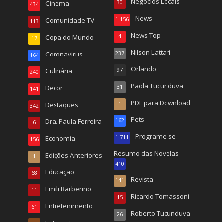
Negócios Locais
Cinema
30
434
News
Comunidade TV
1.156
113
News Top
Copa do Mundo
4
17
Nilson Lattari
Coronavirus
237
164
Orlando
Culinária
97
240
Paola Tucunduva
Decor
31
141
PDF para Download
Destaques
1
342
Pets
Dra. Paula Ferreira
162
6
Programe-se
Economia
1.711
156
Resumo das Novelas
Edições Anteriores
1
410
Educação
68
Revista
141
Emili Barberino
11
Ricardo Tomassoni
15
Entretenimento
61
Roberto Tucunduva
26