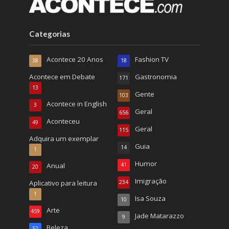
Categorias
Acontece 20 Anos
Fashion TV
38
18
Acontece em Debate
Gastronomia
171
13
Gente
103
Acontece in English
3
Geral
656
Aconteceu
49
Geral
115
Adquira um exemplar
Guia
14
1
Humor
Anual
41
20
Imigração
Aplicativo para leitura
234
1
Isa Souza
10
Arte
459
Jade Matarazzo
9
Beleza
52