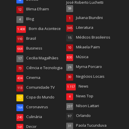
José Roberto Luchetti
Blima Efraim
59
12
Juliana Biundini
Blog
1
4
Literatura
Bom dia Acontece
345
1.408
Médicos Brasileiros
Brasil
15
110
Mikaela Paim
Business
10
664
Música
Cecilia Magalhães
830
17
Myrna Porcaro
Ciência e Tecnologia
26
73
Negócios Locais
Cinema
30
434
News
Comunidade TV
1.157
113
News Top
Copa do Mundo
4
17
Nilson Lattari
Coronavirus
237
164
Orlando
Culinária
97
240
Paola Tucunduva
Decor
31
141