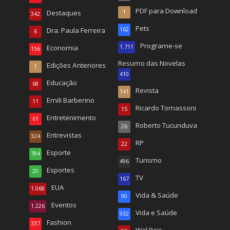
PDF para Download
Destaques
1
342
Pets
Dra. Paula Ferreira
162
6
Programe-se
Economia
1.711
156
Resumo das Novelas
Edições Anteriores
1
410
Educação
68
Revista
141
Emili Barberino
11
Ricardo Tomassoni
15
Entretenimento
61
Roberto Tucunduva
26
Entrevistas
324
RP
22
Esporte
784
Turismo
496
Esportes
20
TV
167
EUA
1.068
Vida & Saúde
90
Eventos
1.226
Vida e Saúde
932
Fashion
337