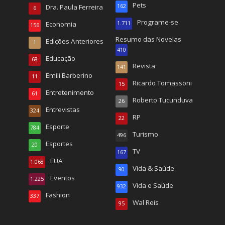
Pets
Dra. Paula Ferreira
162
6
Programe-se
Economia
1.711
156
Resumo das Novelas
Edições Anteriores
1
410
Educação
68
Revista
141
Emili Barberino
11
Ricardo Tomassoni
15
Entretenimento
61
Roberto Tucunduva
26
Entrevistas
324
RP
22
Esporte
784
Turismo
496
Esportes
20
TV
167
EUA
1.068
Vida & Saúde
90
Eventos
1.225
Vida e Saúde
932
Fashion
337
Wal Reis
95