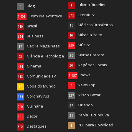
Juliana Biundini
Blog
1
4
Literatura
Bom dia Acontece
345
1.408
Médicos Brasileiros
Brasil
15
110
Mikaela Paim
Business
10
664
Música
Cecilia Magalhães
830
17
Myrna Porcaro
Ciência e Tecnologia
26
73
Negócios Locais
Cinema
30
434
News
Comunidade TV
1.157
113
News Top
Copa do Mundo
4
17
Nilson Lattari
Coronavirus
237
164
Orlando
Culinária
97
240
Paola Tucunduva
Decor
31
141
PDF para Download
Destaques
1
342