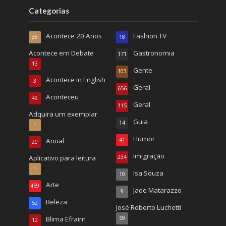
Categorias
Acontece 20 Anos
Fashion TV
38
18
Acontece em Debate
Gastronomia
171
13
Gente
103
Acontece in English
3
Geral
656
Aconteceu
49
Geral
115
Adquira um exemplar
Guia
14
1
Humor
Anual
41
20
Imigração
Aplicativo para leitura
234
1
Isa Souza
10
Arte
459
Jade Matarazzo
9
Beleza
52
José Roberto Luchetti
Blima Efraim
59
12