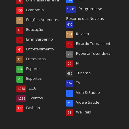
6
Programe-se
Economia
1.711
156
Resumo das Novelas
Edições Anteriores
1
410
Educação
68
Revista
141
Emili Barberino
11
Ricardo Tomassoni
15
Entretenimento
61
Roberto Tucunduva
26
Entrevistas
324
RP
22
Esporte
784
Turismo
496
Esportes
20
TV
167
EUA
1.068
Vida & Saúde
90
Eventos
1.225
Vida e Saúde
932
Fashion
337
Wal Reis
95