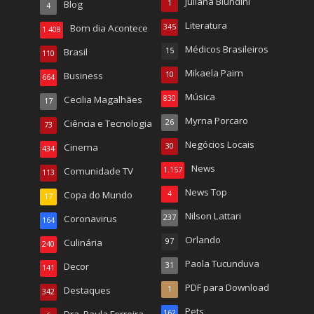
Juliana Biundini
Blog
1
4
Literatura
Bom dia Acontece
345
1.408
Médicos Brasileiros
Brasil
15
110
Mikaela Paim
Business
10
664
Música
Cecilia Magalhães
830
17
Myrna Porcaro
Ciência e Tecnologia
26
73
Negócios Locais
Cinema
30
434
News
Comunidade TV
1.157
113
News Top
Copa do Mundo
4
17
Nilson Lattari
Coronavirus
237
164
Orlando
Culinária
97
240
Paola Tucunduva
Decor
31
141
PDF para Download
Destaques
1
342
Pets
Dra. Paula Ferreira
162