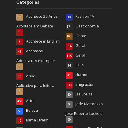
Categorias
Acontece 20 Anos
Fashion TV
38
18
Acontece em Debate
Gastronomia
171
13
Gente
103
Acontece in English
3
Geral
656
Aconteceu
49
Geral
115
Adquira um exemplar
Guia
14
1
Humor
Anual
41
20
Imigração
Aplicativo para leitura
234
1
Isa Souza
10
Arte
459
Jade Matarazzo
9
Beleza
52
José Roberto Luchetti
Blima Efraim
59
12