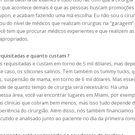
 O que acontece demais é que as pessoas buscam promoçõe
upon, e acabam fazendo uma má escolha. Eu não sou o ciru
u do nível de médicos que realizam cirurgias na “garagem”
ocê tem que procurar médicos experientes e que realizem as
 apropriados.
requisitadas e quanto custam ?
requisitadas e custam em torno de 5 mil dólares, mas dep
sse caso, os silicones salinos. Tem também os tummy tucks, 
s, suspensão de mama, em torno de 6 mil dólares. Mas esse
de de quanto tempo de cirurgia será necessário. Há uma
essa área, você vai encontrar lugares em Miami, por exemp
as clinicas que cobram bem menos, mas isso tudo depende 
periência do cirurgião. Além disso, nós também financiamos
scutido e analisado junto ao paciente no dia da primeira cons