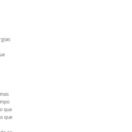
rgias
que
.
 mas
tempo
 o que
as que