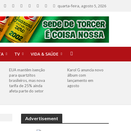
quarta-feira, agosto 5, 2026
TA
TV
VIDA & SAÚDE
EUA mantêm isenção
Karol G anuncia novo
para quartzitos
álbum com
brasileiros, mas nova
lançamento em
tarifa de 25% ainda
agosto
afeta parte do setor
Advertisement