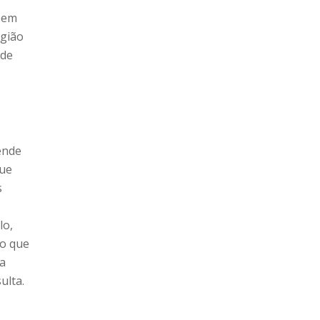
s em
rgião
 de
ende
que
s
lo,
do que
 a
ulta.