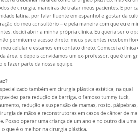
dos de cirurgia, maneiras de tratar meus pacientes. E por c
dade latina, por falar fluente em espanhol e gostar da cult
oração do meu consultório – e pela maneira com que eu e m
tes, decidi abrir a minha própria clínica. Eu queria ser o op
e não permitem o acesso direto: meus pacientes recebem flo
o meu celular e estamos em contato direto. Comecei a clínica
da área, e depois convidamos um ex-professor, que é um g
o e fazer parte da nossa equipe.
faz?
specializado também em cirurgia plástica estética, na qual
gravidez para redução da barriga, o famoso tummy tuck,
a aumento, redução e suspensão de mamas, rosto, pálpebras,
irurgia de mãos e reconstrutoras em casos de câncer de m
ade. Posso operar uma criança de um ano e no outro dia uma
 o que é o melhor na cirurgia plástica.