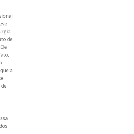
sional
deve
urgia
ato de
 Ele
fato,
a
rque a
se
 de
essa
odos