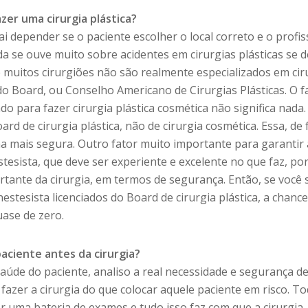
er uma cirurgia plástica?
i depender se o paciente escolher o local correto e o profis
nda se ouve muito sobre acidentes em cirurgias plásticas se 
 muitos cirurgiões não são realmente especializados em cir
 do Board, ou Conselho Americano de Cirurgias Plásticas. O f
do para fazer cirurgia plástica cosmética não significa nada.
ard de cirurgia plástica, não de cirurgia cosmética. Essa, de 
ma mais segura. Outro fator muito importante para garantir 
tesista, que deve ser experiente e excelente no que faz, po
rtante da cirurgia, em termos de segurança. Então, se você 
tesista licenciados do Board de cirurgia plástica, a chance
uase de zero.
paciente antes da cirurgia?
 saúde do paciente, analiso a real necessidade e segurança d
o fazer a cirurgia do que colocar aquele paciente em risco. T
 uma bateria de exames e tudo isso faz com que a cirurgia