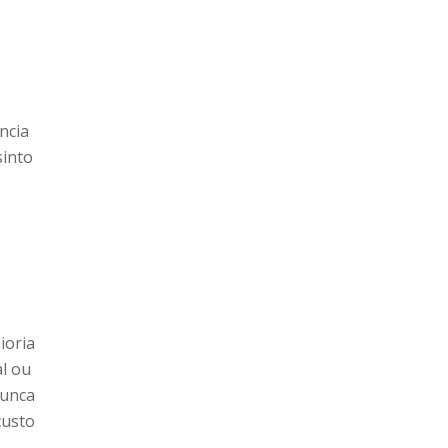
é
ncia
sinto
ioria
al ou
nunca
custo