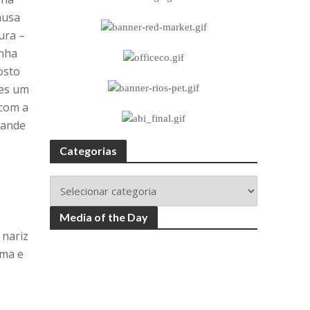
ausa
ura –
inha
osto
res um
 com a
rande
Categorias
Media of the Day
 nariz
ama e