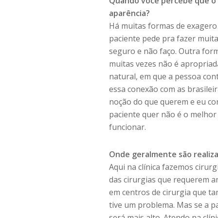
Quando você percebe que o 
aparência?
Há muitas formas de exagero q
paciente pede pra fazer muit
seguro e não faço. Outra form
muitas vezes não é apropriad
natural, em que a pessoa cont
essa conexão com as brasile
noção do que querem e eu con
paciente quer não é o melhor 
funcionar.
Onde geralmente são realiza
Aqui na clínica fazemos ciru
das cirurgias que requerem a
em centros de cirurgia que t
tive um problema. Mas se a p
será mais alto. Atendo na clín