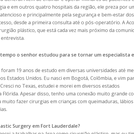
rgia e em outros quatro hospitais da região, ele preza por u
atencioso e principalmente pela segurança e bem-estar do
esso, desde a primeira consulta até o pós-operatório. A Ac
urgião plástico, que está cada vez mais próximo da comuni
 entrevista.
 tempo o senhor estudou para se tornar um especialista 
, foram 19 anos de estudo em diversas universidades até me
nos Estados Unidos. Eu nasci em Bogotá, Colômbia, e vim pa
. Cresci no Texas, estudei e morei em diversos estados
 Flórida. Apesar disso, tenho uma conexão muito grande c
 muito fazer cirurgias em crianças com queimaduras, lábios
ias.
astic Surgery em Fort Lauderdale?
ecei a trabalhar na área como cirurgião plástico, mas eu ti