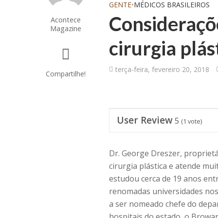
GENTE
•
MÉDICOS BRASILEIROS
Consideraçõ
Acontece
Magazine
cirurgia plás
terça-feira, fevereiro 20, 2018
Compartilhe!
User Review
5
(
1
vote)
Dr. George Dreszer, propriet
cirurgia plástica e atende mui
estudou cerca de 19 anos entr
renomadas universidades nos
a ser nomeado chefe do depar
hospitais do estado, o Browa