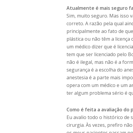
Atualmente é mais seguro faz
Sim, muito seguro. Mas isso va
correto. A razão pela qual ai
principalmente ao fato de que
plástica ou não têm a licença
um médico dizer que é licencia
tem que ser licenciado pelo Bo
não é ilegal, mas não é a for
segurança é a escolha do anes
anestesia é a parte mais impo
opera com um médico e um anes
ter algum problema sério é q
Como é feita a avaliação do 
Eu avalio todo o histórico de
cirurgia. Às vezes, prefiro nã
os meus pacientes passam por