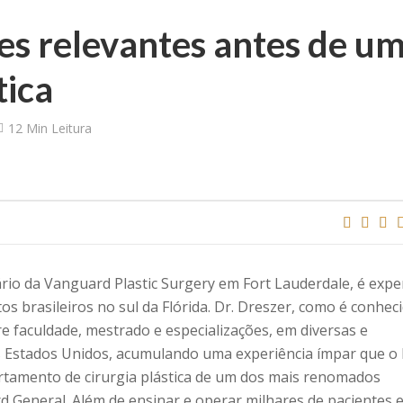
es relevantes antes de u
tica
12 Min Leitura
ário da Vanguard Plastic Surgery em Fort Lauderdale, é expe
tos brasileiros no sul da Flórida. Dr. Dreszer, como é conhec
e faculdade, mestrado e especializações, em diversas e
 Estados Unidos, acumulando uma experiência ímpar que o 
tamento de cirurgia plástica de um dos mais renomados
rd General. Além de ensinar e operar milhares de pacientes 