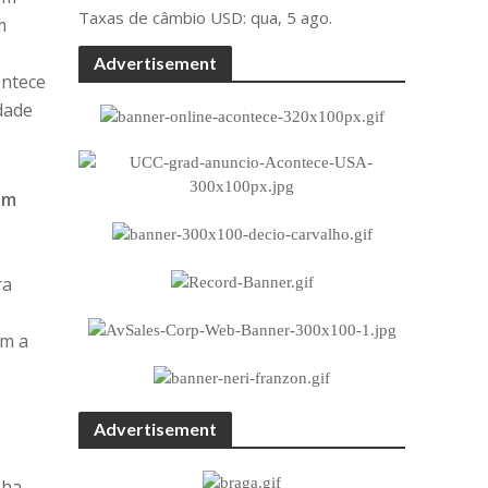
Taxas de câmbio
USD
: qua, 5 ago.
m
s
Advertisement
ontece
dade
em
ra
om a
Advertisement
nha