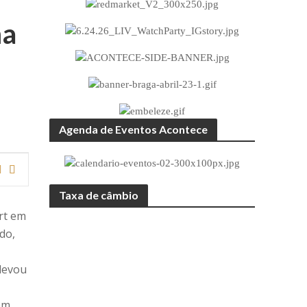
ma
Agenda de Eventos Acontece
Taxa de câmbio
rt em
ido,
levou
em