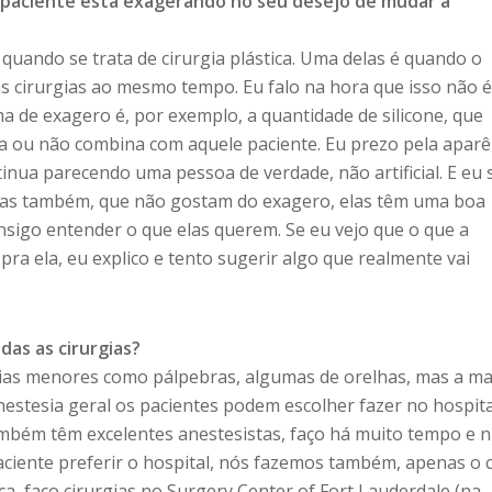
paciente está exagerando no seu desejo de mudar a
uando se trata de cirurgia plástica. Uma delas é quando o
as cirurgias ao mesmo tempo. Eu falo na hora que isso não 
a de exagero é, por exemplo, a quantidade de silicone, que
a ou não combina com aquele paciente. Eu prezo pela aparê
inua parecendo uma pessoa de verdade, não artificial. E eu 
iras também, que não gostam do exagero, elas têm uma boa
sigo entender o que elas querem. Se eu vejo que o que a
pra ela, eu explico e tento sugerir algo que realmente vai
das as cirurgias?
rgias menores como pálpebras, algumas de orelhas, mas a ma
nestesia geral os pacientes podem escolher fazer no hospit
ambém têm excelentes anestesistas, faço há muito tempo e 
aciente preferir o hospital, nós fazemos também, apenas o 
ica, faço cirurgias no Surgery Center of Fort Lauderdale (na