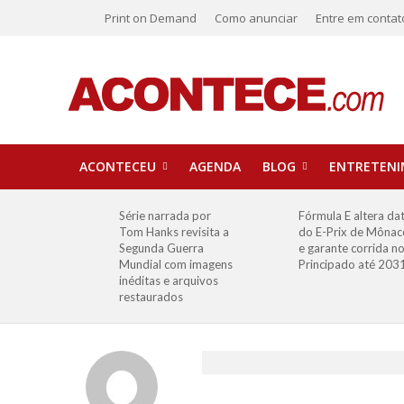
Print on Demand
Como anunciar
Entre em contat
ACONTECEU
AGENDA
BLOG
ENTRETEN
Série narrada por
Fórmula E altera da
Tom Hanks revisita a
do E-Prix de Mônac
Segunda Guerra
e garante corrida n
Mundial com imagens
Principado até 203
inéditas e arquivos
restaurados