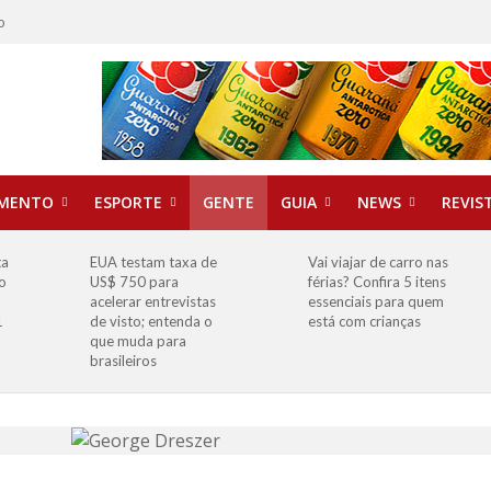
o
IMENTO
ESPORTE
GENTE
GUIA
NEWS
REVIS
ta
EUA testam taxa de
Vai viajar de carro nas
o
US$ 750 para
férias? Confira 5 itens
o
acelerar entrevistas
essenciais para quem
1
de visto; entenda o
está com crianças
que muda para
brasileiros