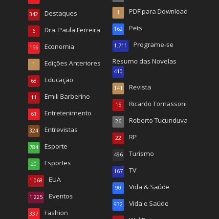
PDF para Download
Destaques
1
342
Pets
Dra. Paula Ferreira
162
6
Programe-se
Economia
1.711
156
Resumo das Novelas
Edições Anteriores
1
410
Educação
68
Revista
141
Emili Barberino
11
Ricardo Tomassoni
15
Entretenimento
61
Roberto Tucunduva
26
Entrevistas
324
RP
22
Esporte
784
Turismo
496
Esportes
20
TV
167
EUA
1.068
Vida & Saúde
90
Eventos
1.225
Vida e Saúde
932
Fashion
337