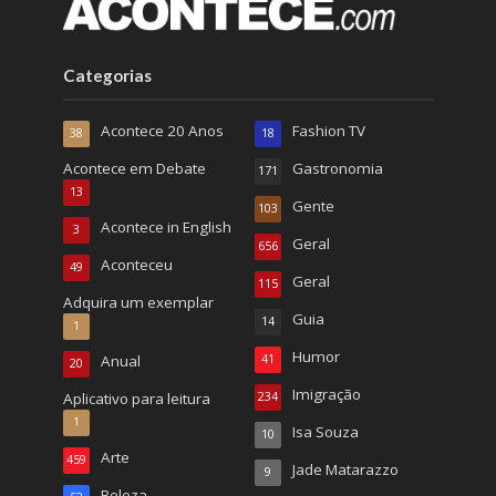
Categorias
Acontece 20 Anos
Fashion TV
38
18
Acontece em Debate
Gastronomia
171
13
Gente
103
Acontece in English
3
Geral
656
Aconteceu
49
Geral
115
Adquira um exemplar
Guia
14
1
Humor
Anual
41
20
Imigração
Aplicativo para leitura
234
1
Isa Souza
10
Arte
459
Jade Matarazzo
9
Beleza