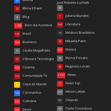
52
José Roberto Luchetti
Blima Efraim
59
12
Juliana Biundini
Blog
1
4
Literatura
Bom dia Acontece
345
1.408
Médicos Brasileiros
Brasil
15
110
Mikaela Paim
Business
10
664
Música
Cecilia Magalhães
830
17
Myrna Porcaro
Ciência e Tecnologia
26
73
Negócios Locais
Cinema
30
434
News
Comunidade TV
1.157
113
News Top
Copa do Mundo
4
17
Nilson Lattari
Coronavirus
237
164
Orlando
Culinária
97
240
Paola Tucunduva
Decor
31
141