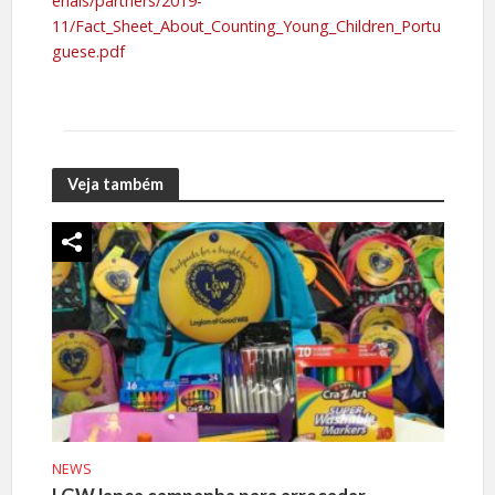
erials/partners/2019-
11/Fact_Sheet_About_Counting_Young_Children_Portu
guese.pdf
Veja também
NEWS