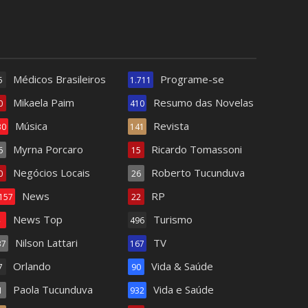
Médicos Brasileiros
Programe-se
5
1.711
Mikaela Paim
Resumo das Novelas
0
410
Música
Revista
30
141
Myrna Porcaro
Ricardo Tomassoni
6
15
Negócios Locais
Roberto Tucunduva
0
26
News
RP
.157
22
News Top
Turismo
4
496
Nilson Lattari
TV
37
167
Orlando
Vida & Saúde
7
90
Paola Tucunduva
Vida e Saúde
1
932