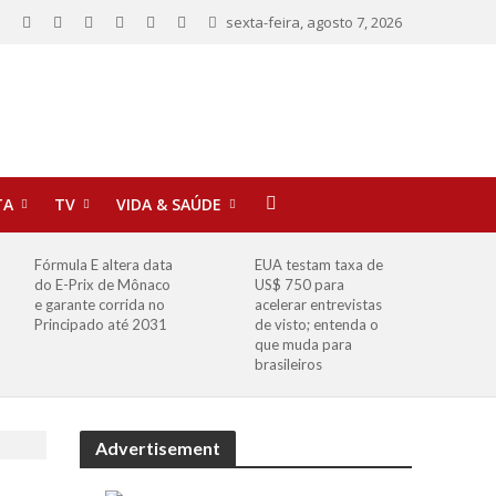
sexta-feira, agosto 7, 2026
TA
TV
VIDA & SAÚDE
Fórmula E altera data
EUA testam taxa de
do E-Prix de Mônaco
US$ 750 para
e garante corrida no
acelerar entrevistas
Principado até 2031
de visto; entenda o
que muda para
brasileiros
Advertisement