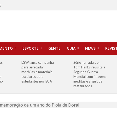
o
IMENTO
ESPORTE
GENTE
GUIA
NEWS
REVIS
es
LGW lança campanha
Série narrada por
para arrecadar
Tom Hanks revisita a
mochilas e materiais
Segunda Guerra
e
escolares para
Mundial com imagens
uo
estudantes nos EUA
inéditas e arquivos
restaurados