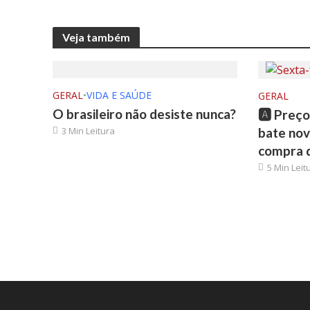
Veja também
GERAL
•
VIDA E SAÚDE
GERAL
O brasileiro não desiste nunca?
🅰️ Preç
3 Min Leitura
bate nov
compra d
5 Min Leit