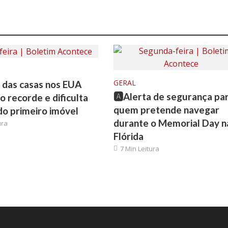
GERAL
o das casas nos EUA
🅰️Alerta de segurança pa
o recorde e dificulta
quem pretende navegar
o primeiro imóvel
durante o Memorial Day n
ura
Flórida
7 Min Leitura