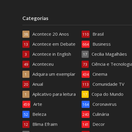
Categorias
Acontece 20 Anos
Brasil
38
110
Acontece em Debate
Business
13
664
Acontece in English
Cecilia Magalhães
3
17
Aconteceu
Ciência e Tecnologi
49
73
Adquira um exemplar
Cinema
1
434
Anual
Comunidade TV
20
113
Aplicativo para leitura
Copa do Mundo
1
17
Arte
Coronavirus
459
164
Beleza
Culinária
52
240
Blima Efraim
Decor
12
141