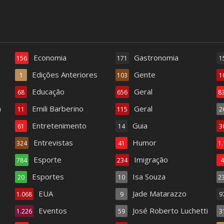
Economia
Gastronomia
156
171
1
Edições Anteriores
Gente
1
103
1
Educação
Geral
68
656
8
a
Emili Barberino
Geral
11
115
2
Entretenimento
Guia
61
14
3
Entrevistas
Humor
324
41
1
Esporte
Imigração
784
234
Esportes
Isa Souza
20
10
2
EUA
Jade Matarazzo
1.068
9
9
Eventos
José Roberto Luchetti
1.226
59
3