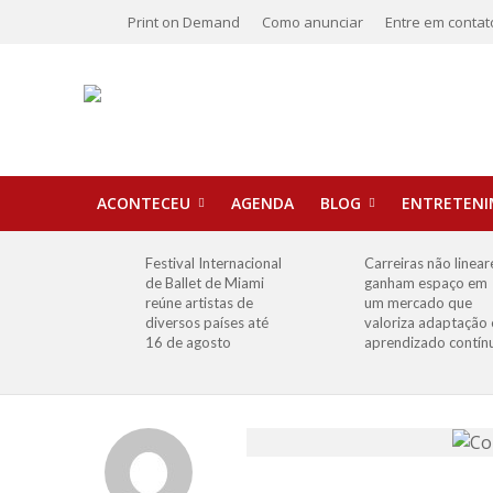
Print on Demand
Como anunciar
Entre em contat
ACONTECEU
AGENDA
BLOG
ENTRETEN
Festival Internacional
Carreiras não linear
de Ballet de Miami
ganham espaço em
reúne artistas de
um mercado que
diversos países até
valoriza adaptação 
16 de agosto
aprendizado contín