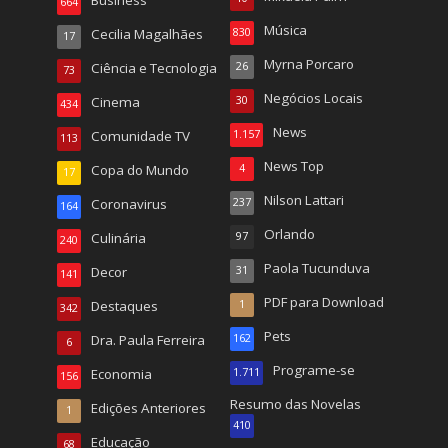
Business
664
Música
Cecilia Magalhães
830
17
Myrna Porcaro
Ciência e Tecnologia
26
73
Negócios Locais
Cinema
30
434
News
Comunidade TV
1.157
113
News Top
Copa do Mundo
4
17
Nilson Lattari
Coronavirus
237
164
Orlando
Culinária
97
240
Paola Tucunduva
Decor
31
141
PDF para Download
Destaques
1
342
Pets
Dra. Paula Ferreira
162
6
Programe-se
Economia
1.711
156
Resumo das Novelas
Edições Anteriores
1
410
Educação
68