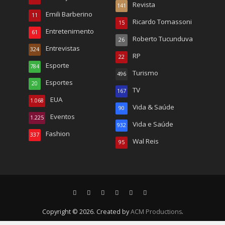
Revista
141
Emili Barberino
11
Ricardo Tomassoni
15
Entretenimento
61
Roberto Tucunduva
26
Entrevistas
324
RP
22
Esporte
784
Turismo
496
Esportes
20
TV
167
EUA
1.068
Vida & Saúde
90
Eventos
1.225
Vida e Saúde
932
Fashion
337
Wal Reis
95
Copyright © 2026. Created by
ACM Productions
.