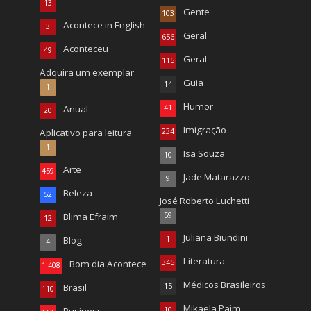
13
Gente
103
Acontece in English
3
Geral
656
Aconteceu
49
Geral
115
Adquira um exemplar
Guia
14
1
Humor
Anual
41
20
Imigração
Aplicativo para leitura
234
1
Isa Souza
10
Arte
459
Jade Matarazzo
9
Beleza
52
José Roberto Luchetti
Blima Efraim
59
12
Juliana Biundini
Blog
1
4
Literatura
Bom dia Acontece
345
1.408
Médicos Brasileiros
Brasil
15
110
Mikaela Paim
10