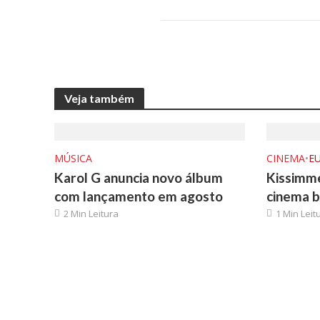
Veja também
MÚSICA
CINEMA
•
E
Karol G anuncia novo álbum
Kissimme
com lançamento em agosto
cinema b
2 Min Leitura
1 Min Leit