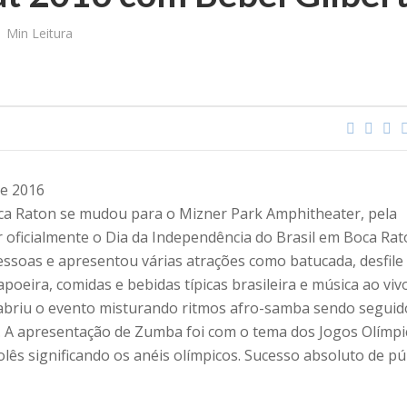
1 Min Leitura
de 2016
oca Raton se mudou para o Mizner Park Amphitheater, pela
 oficialmente o Dia da Independência do Brasil em Boca Rat
essoas e apresentou várias atrações como batucada, desfile
poeira, comidas e bebidas típicas brasileira e música ao vivo
briu o evento misturando ritmos afro-samba sendo seguid
o. A apresentação de Zumba foi com o tema dos Jogos Olímpi
ês significando os anéis olímpicos. Sucesso absoluto de pú