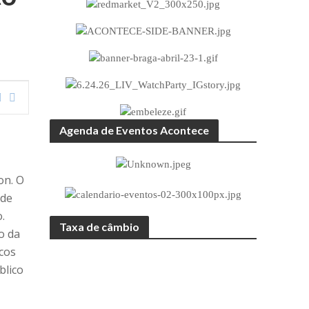
Agenda de Eventos Acontece
on. O
 de
.
Taxa de câmbio
o da
cos
blico