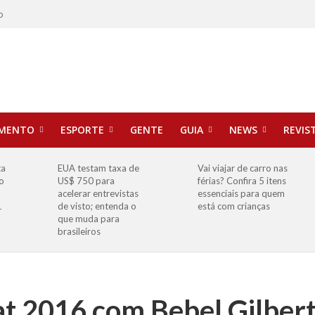
o
IMENTO
ESPORTE
GENTE
GUIA
NEWS
REVIS
ta
EUA testam taxa de
Vai viajar de carro nas
o
US$ 750 para
férias? Confira 5 itens
o
acelerar entrevistas
essenciais para quem
1
de visto; entenda o
está com crianças
que muda para
brasileiros
at 2016 com Bebel Gilber