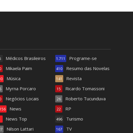
Médicos Brasileiros
Programe-se
5
1.711
Mikaela Paim
Resumo das Novelas
0
410
Música
Revista
30
141
Myrna Porcaro
Ricardo Tomassoni
6
15
Negócios Locais
Roberto Tucunduva
0
26
News
RP
.156
22
News Top
Turismo
4
496
Nilson Lattari
TV
37
167