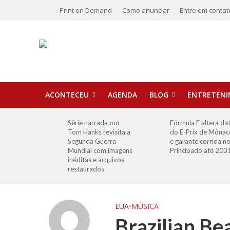
Print on Demand
Como anunciar
Entre em contat
ACONTECEU
AGENDA
BLOG
ENTRETEN
Série narrada por
Fórmula E altera da
Tom Hanks revisita a
do E-Prix de Mônac
Segunda Guerra
e garante corrida n
Mundial com imagens
Principado até 203
inéditas e arquivos
restaurados
EUA
•
MÚSICA
Brazilian Be