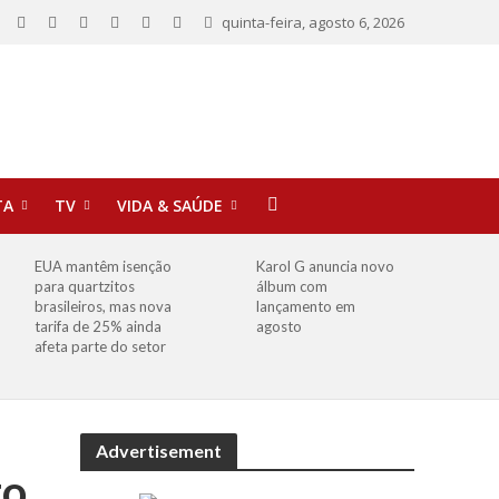
quinta-feira, agosto 6, 2026
TA
TV
VIDA & SAÚDE
EUA mantêm isenção
Karol G anuncia novo
para quartzitos
álbum com
brasileiros, mas nova
lançamento em
tarifa de 25% ainda
agosto
afeta parte do setor
Advertisement
to