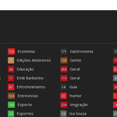
Economia
Gastronomia
156
171
1
Edições Anteriores
Gente
1
103
1
Educação
Geral
68
656
8
a
Emili Barberino
Geral
11
115
2
Entretenimento
Guia
61
14
3
Entrevistas
Humor
324
41
1
Esporte
Imigração
784
234
Esportes
Isa Souza
20
10
2