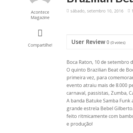
sábado, setembro 10, 2016
Acontece
Magazine
User Review
0
(
0
votes)
Compartilhe!
Boca Raton, 10 de setembro 
O quinto Brazilian Beat de B
primeira vez, para comemorar
evento atraiu mais de 8.000 p
carnaval, passistas, Zumba, Ca
A banda Batuke Samba Funk a
grande estrela Bebel Gilbert
feito ritmicamente com bambol
e produção!