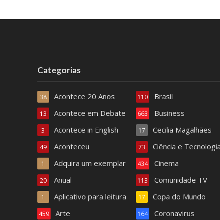
Categorias
Acontece 20 Anos
Brasil
38
110
Acontece em Debate
Business
13
663
Acontece in English
Cecilia Magalhães
3
17
Aconteceu
Ciência e Tecnologi
49
73
Adquira um exemplar
Cinema
1
434
Anual
Comunidade TV
20
113
Aplicativo para leitura
Copa do Mundo
1
17
Arte
Coronavirus
459
164