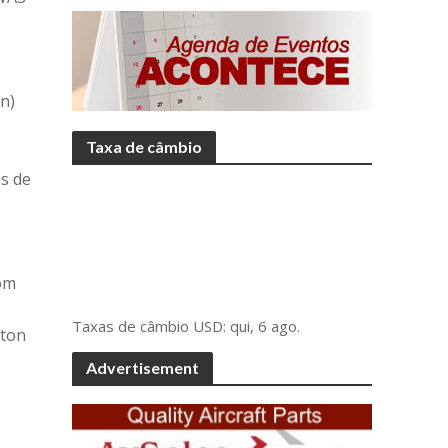
n)
Taxa de câmbio
as de
om
Taxas de câmbio
USD
: qui, 6 ago.
lton
Advertisement