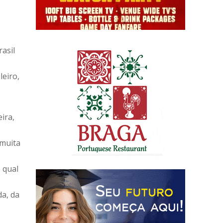
asil
eiro,
eira,
 muita
 qual
a, da