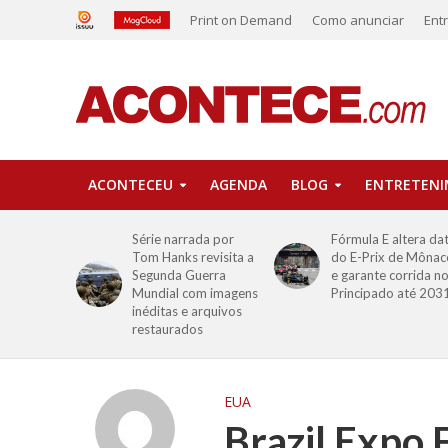
Print on Demand
Como anunciar
Ent
ACONTECEU
AGENDA
BLOG
ENTRETEN
Série narrada por
Fórmula E altera da
Tom Hanks revisita a
do E-Prix de Mônac
Segunda Guerra
e garante corrida n
Mundial com imagens
Principado até 203
inéditas e arquivos
restaurados
EUA
Brazil Expo 