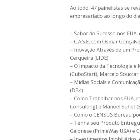
Ao todo, 47 painelistas se re
empresariado ao longo do di
– Sabor do Sucesso nos EUA, 
– C.A.S.E, com Osmar Gonçalv
– Inovação Através de um Pro
Cerqueira (LIDE)
– O Impacto da Tecnologia e 
(CuboStart), Marcelo Souccar
– Mídias Sociais e Comunicaçã
(DB4)
– Como Trabalhar nos EUA, co
Consulting) e Manoel Suhet 
– Como o CENSUS Bureau pode
– Tenha seu Produto Entregue
Gelonese (PrimeWay USA) e C
– Investimentos Imobiliário