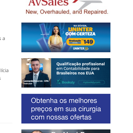
s a
ícia
s