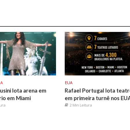
CA
EUA
usini lota arena em
Rafael Portugal lota teat
rio em Miami
em primeira turnê nos EU
tura
2 Min Leitura