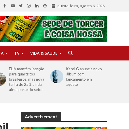
quinta-feira, agosto 6, 2026
TA
TV
VIDA & SAÚDE
EUA mantêm isenção
Karol G anuncia novo
para quartzitos
álbum com
brasileiros, mas nova
lançamento em
tarifa de 25% ainda
agosto
afeta parte do setor
Advertisement
il