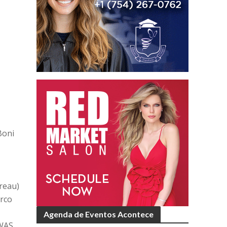
Boni
reau)
arco
Agenda de Eventos Acontece
(WAS