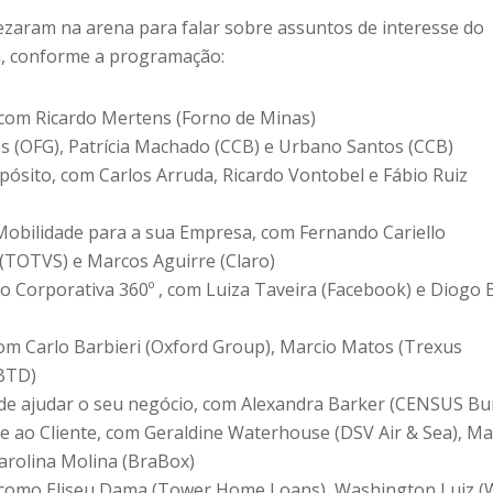
vezaram na arena para falar sobre assuntos de interesse do
a, conforme a programação:
com Ricardo Mertens (Forno de Minas)
es (OFG), Patrícia Machado (CCB) e Urbano Santos (CCB)
pósito, com Carlos Arruda, Ricardo Vontobel e Fábio Ruiz
Mobilidade para a sua Empresa, com Fernando Cariello
 (TOTVS) e Marcos Aguirre (Claro)
o Corporativa 360º , com Luiza Taveira (Facebook) e Diogo 
m Carlo Barbieri (Oxford Group), Marcio Matos (Trexus
(BTD)
 ajudar o seu negócio, com Alexandra Barker (CENSUS Bu
 ao Cliente, com Geraldine Waterhouse (DSV Air & Sea), M
arolina Molina (BraBox)
s, como Eliseu Dama (Tower Home Loans), Washington Luiz 