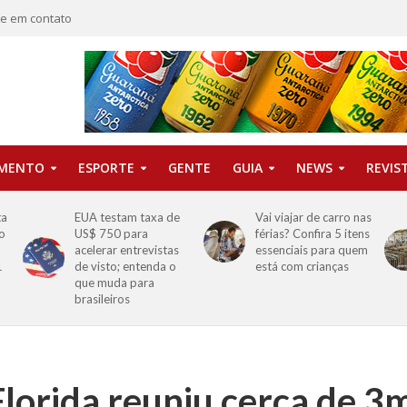
re em contato
IMENTO
ESPORTE
GENTE
GUIA
NEWS
REVIS
ta
EUA testam taxa de
Vai viajar de carro nas
o
US$ 750 para
férias? Confira 5 itens
o
acelerar entrevistas
essenciais para quem
1
de visto; entenda o
está com crianças
que muda para
brasileiros
Florida reuniu cerca de 3m