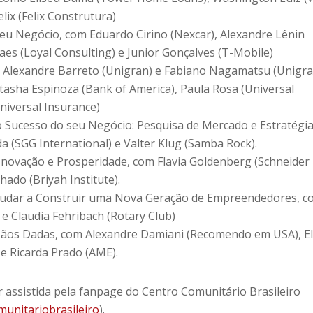
ix (Felix Construtura)
seu Negócio, com Eduardo Cirino (Nexcar), Alexandre Lênin
raes (Loyal Consulting) e Junior Gonçalves (T-Mobile)
 Alexandre Barreto (Unigran) e Fabiano Nagamatsu (Unigra
tasha Espinoza (Bank of America), Paula Rosa (Universal
Universal Insurance)
o Sucesso do seu Negócio: Pesquisa de Mercado e Estratégi
 (SGG International) e Valter Klug (Samba Rock).
 Inovação e Prosperidade, com Flavia Goldenberg (Schneider
ado (Briyah Institute).
judar a Construir uma Nova Geração de Empreendedores, c
 e Claudia Fehribach (Rotary Club)
ãos Dadas, com Alexandre Damiani (Recomendo em USA), E
e Ricarda Prado (AME).
r assistida pela fanpage do Centro Comunitário Brasileiro
unitariobrasileiro
).