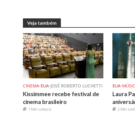
Veja também
CINEMA
•
EUA
•
JOSÉ ROBERTO LUCHETTI
EUA
•
MÚSI
Kissimmee recebe festival de
Laura Pa
cinema brasileiro
aniversá
1 Min Leitura
2 Min Lei