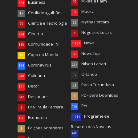
Mikaela Paim
Business
10
664
Música
Cecilia Magalhães
830
17
Myrna Porcaro
Ciência e Tecnologia
26
73
Negócios Locais
Cinema
30
434
News
Comunidade TV
1.157
113
News Top
Copa do Mundo
4
17
Nilson Lattari
Coronavirus
237
164
Orlando
Culinária
97
240
Paola Tucunduva
Decor
31
141
PDF para Download
Destaques
1
342
Pets
Dra. Paula Ferreira
162
6
Programe-se
Economia
1.711
156
Resumo das Novelas
Edições Anteriores
1
410