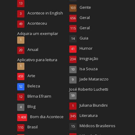
13
Gente
103
Acontece in English
3
Geral
656
Aconteceu
49
Geral
115
Adquira um exemplar
Guia
14
1
Humor
Anual
41
20
Imigração
Aplicativo para leitura
234
1
Isa Souza
10
Arte
459
Jade Matarazzo
9
Beleza
52
José Roberto Luchetti
Blima Efraim
59
12
Juliana Biundini
Blog
1
4
Literatura
Bom dia Acontece
345
1.408
Médicos Brasileiros
Brasil
15
110