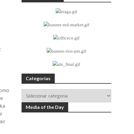
t
Categorias
como
de
uka
Media of the Day
e
air