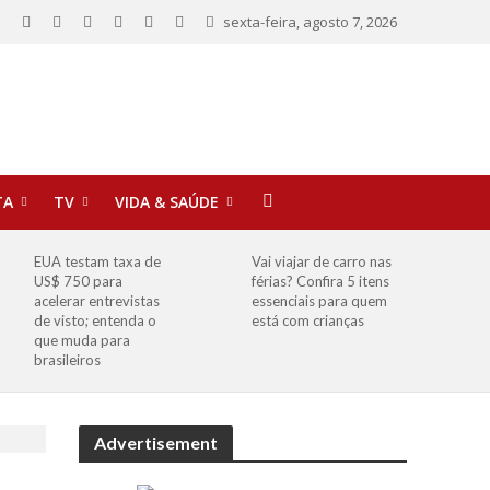
sexta-feira, agosto 7, 2026
TA
TV
VIDA & SAÚDE
EUA testam taxa de
Vai viajar de carro nas
US$ 750 para
férias? Confira 5 itens
acelerar entrevistas
essenciais para quem
de visto; entenda o
está com crianças
que muda para
brasileiros
Advertisement