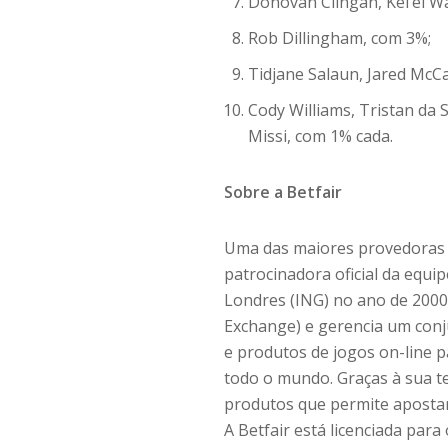
Donovan Clingan, Kel’el W
Rob Dillingham, com 3%;
Tidjane Salaun, Jared McC
Cody Williams, Tristan da S
Missi, com 1% cada.
Sobre a Betfair
Uma das maiores provedoras 
patrocinadora oficial da equ
Londres (ING) no ano de 2000,
Exchange) e gerencia um conj
e produtos de jogos on-line p
todo o mundo. Graças à sua t
produtos que permite apostar
A Betfair está licenciada par