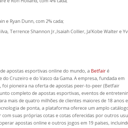
are e Ron Holland, com 4% cada;
ain e Ryan Dunn, com 2% cada;
ilva, Terrence Shannon Jr.,Isaiah Collier, Ja’Kobe Walter e Y
de apostas esportivas online do mundo, a
Betfair
é
ipe do Cruzeiro e do Vasco da Gama. A empresa, fundada em
 foi pioneira na oferta de apostas peer-to-peer (Betfair
unto completo de apostas esportivas, eventos de entreten
ara mais de quatro milhões de clientes maiores de 18 anos 
ecnologia de ponta, a plataforma oferece um amplo catálog
 com suas próprias cotas e cotas oferecidas por outros usu
a operar apostas online e outros jogos em 19 países, incluind