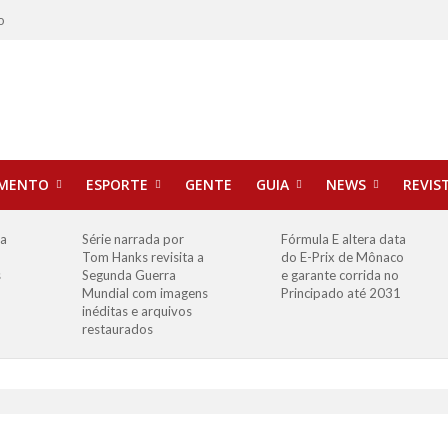
o
IMENTO
ESPORTE
GENTE
GUIA
NEWS
REVIS
ha
Série narrada por
Fórmula E altera data
Tom Hanks revisita a
do E-Prix de Mônaco
s
Segunda Guerra
e garante corrida no
Mundial com imagens
Principado até 2031
inéditas e arquivos
restaurados