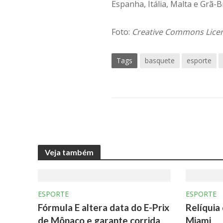
Espanha, Itália, Malta e Grã-
Foto:
Creative Commons Licen
Tags
basquete
esporte
Veja também
ESPORTE
ESPORTE
Fórmula E altera data do E-Prix
Relíquia
de Mônaco e garante corrida
Miami