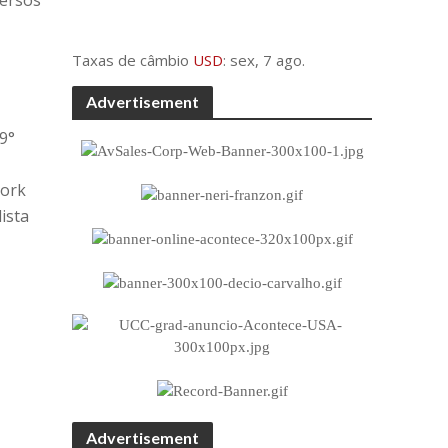
versos
Taxas de câmbio
USD
: sex, 7 ago.
Advertisement
9°
York
ista
Advertisement