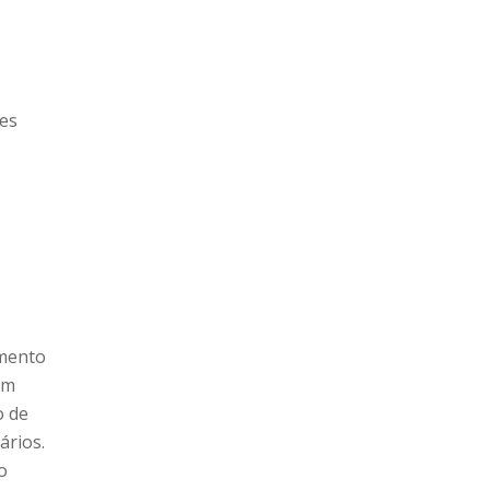
ves
imento
em
o de
ários.
o