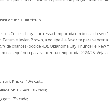
alisou quem são os favoritos para a competição, além de di
usca de mais um título
ston Celtics chega para essa temporada em busca do seu 1
 Tatum e Jaylen Brown, a equipe é a favorita para vencer a
9% de chances (odd de 4.0). Oklahoma City Thunder e New 
em na sequência para vencer na temporada 2024/25. Veja a l
 York Knicks, 10% cada;
ladelphia 76ers, 8% cada;
ggets, 7% cada;