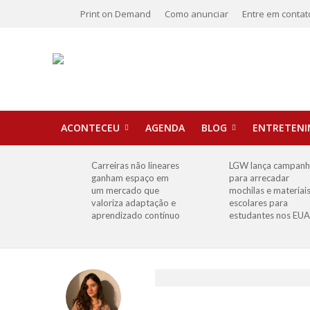
Print on Demand
Como anunciar
Entre em contat
ACONTECEU
AGENDA
BLOG
ENTRETEN
Carreiras não lineares
LGW lança campan
ganham espaço em
para arrecadar
um mercado que
mochilas e materiai
valoriza adaptação e
escolares para
aprendizado contínuo
estudantes nos EUA