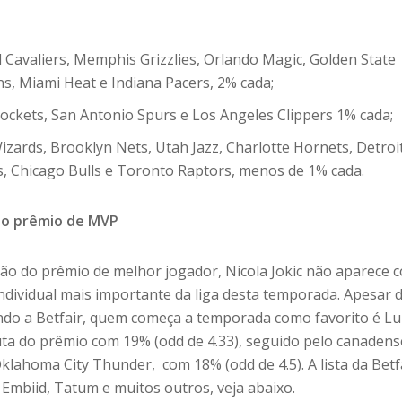
 Cavaliers, Memphis Grizzlies, Orlando Magic, Golden State
s, Miami Heat e Indiana Pacers, 2% cada;
ckets, San Antonio Spurs e Los Angeles Clippers 1% cada;
zards, Brooklyn Nets, Utah Jazz, Charlotte Hornets, Detroi
rs, Chicago Bulls e Toronto Raptors, menos de 1% cada.
elo prêmio de MVP
ão do prêmio de melhor jogador, Nicola Jokic não aparece 
individual mais importante da liga desta temporada. Apesar 
do a Betfair, quem começa a temporada como favorito é L
puta do prêmio com 19% (odd de 4.33), seguido pelo canadens
klahoma City Thunder, com 18% (odd de 4.5). A lista da Betf
mbiid, Tatum e muitos outros, veja abaixo.