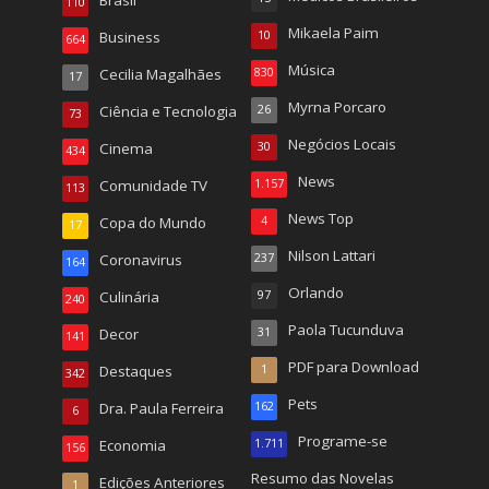
110
Mikaela Paim
Business
10
664
Música
Cecilia Magalhães
830
17
Myrna Porcaro
Ciência e Tecnologia
26
73
Negócios Locais
Cinema
30
434
News
Comunidade TV
1.157
113
News Top
Copa do Mundo
4
17
Nilson Lattari
Coronavirus
237
164
Orlando
Culinária
97
240
Paola Tucunduva
Decor
31
141
PDF para Download
Destaques
1
342
Pets
Dra. Paula Ferreira
162
6
Programe-se
Economia
1.711
156
Resumo das Novelas
Edições Anteriores
1