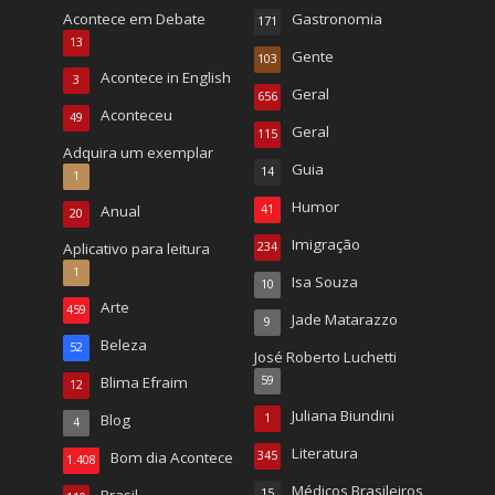
Acontece em Debate
Gastronomia
171
13
Gente
103
Acontece in English
3
Geral
656
Aconteceu
49
Geral
115
Adquira um exemplar
Guia
14
1
Humor
Anual
41
20
Imigração
Aplicativo para leitura
234
1
Isa Souza
10
Arte
459
Jade Matarazzo
9
Beleza
52
José Roberto Luchetti
Blima Efraim
59
12
Juliana Biundini
Blog
1
4
Literatura
Bom dia Acontece
345
1.408
Médicos Brasileiros
Brasil
15