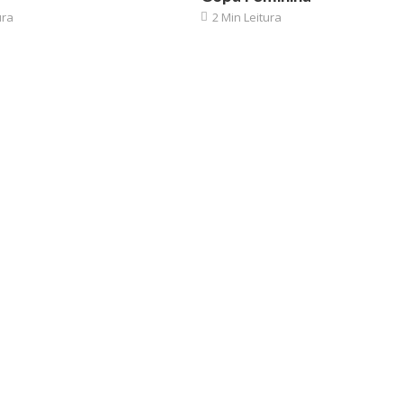
ura
2 Min Leitura