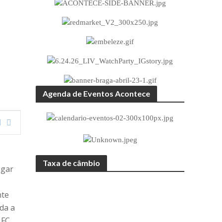
Agenda de Eventos Acontece
Taxa de câmbio
ugar
nte
da a
 FC,