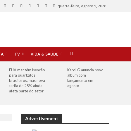
quarta-feira, agosto 5, 2026
TA
TV
VIDA & SAÚDE
EUA mantêm isenção
Karol G anuncia novo
para quartzitos
álbum com
brasileiros, mas nova
lançamento em
tarifa de 25% ainda
agosto
afeta parte do setor
Advertisement