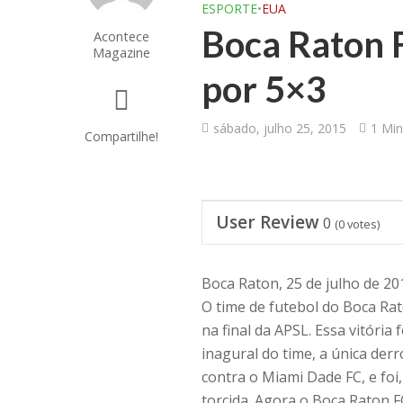
ESPORTE
•
EUA
Boca Raton 
Acontece
Magazine
por 5×3
sábado, julho 25, 2015
1 Min
Compartilhe!
User Review
0
(
0
votes)
Boca Raton, 25 de julho de 20
O time de futebol do Boca Ra
na final da APSL. Essa vitóri
inagural do time, a única de
contra o Miami Dade FC, e foi
torcida. Agora o Boca Raton F