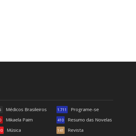
Médicos Brasileiros
Programe-se
5
1.711
Mikaela Paim
Resumo das Novelas
0
410
Música
Revista
30
141