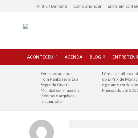
Print on Demand
Como anunciar
Entre em contat
ACONTECEU
AGENDA
BLOG
ENTRETEN
Série narrada por
Fórmula E altera da
Tom Hanks revisita a
do E-Prix de Mônac
Segunda Guerra
e garante corrida n
Mundial com imagens
Principado até 203
inéditas e arquivos
restaurados