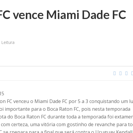
FC vence Miami Dade FC
 Leitura
15
ton FC venceu o Miami Dade FC por 5 a 3 conquistando um l
a foi importante para o Boca Raton FC, pois nesta temporada
rrota do Boca Raton FC durante toda a temporada foi extame
, com certeza, uma vitória com gostinho de revanche para to
C se rpepara para a final que será contra o Uruguay Kendall