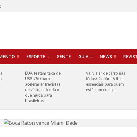
o
IMENTO
ESPORTE
GENTE
GUIA
NEWS
REVIS
ta
EUA testam taxa de
Vai viajar de carro nas
o
US$ 750 para
férias? Confira 5 itens
o
acelerar entrevistas
essenciais para quem
1
de visto; entenda o
está com crianças
que muda para
brasileiros