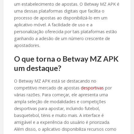
um estabelecimento de apostas. O Betway MZ APK é
uma dessas plataformas digitais que facilita o
processo de apostas ao disponibilizá-lo em um
aplicativo móvel. A facilidade de uso e a
personalização oferecida por tais plataformas estão
ganhando a adesão de um número crescente de
apostadores.
O que torna o Betway MZ APK
um destaque?
O Betway MZ APK está se destacando no
competitivo mercado de apostas
desportivas
por
várias razões. Para começar, ele apresenta uma
ampla seleção de modalidades e competições
desportivas para apostar, incluindo futebol,
basquetebol, ténis e muito mais. A interface é
amigável e a experiência do usuário é priorizada.
Além disso, o aplicativo disponibiliza recursos como