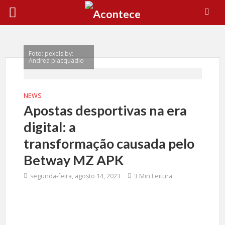
Foto: pexels by:
Andrea piacquadio
NEWS
Apostas desportivas na era
digital: a
transformação causada pelo
Betway MZ APK
segunda-feira, agosto 14, 2023
3 Min Leitura