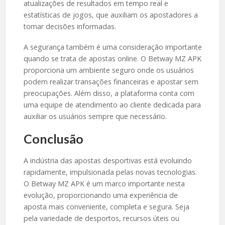
atualizações de resultados em tempo real e
estatísticas de jogos, que auxiliam os apostadores a
tomar decisões informadas.
A segurança também é uma consideração importante
quando se trata de apostas online. O Betway MZ APK
proporciona um ambiente seguro onde os usuários
podem realizar transações financeiras e apostar sem
preocupações. Além disso, a plataforma conta com
uma equipe de atendimento ao cliente dedicada para
auxiliar os usuários sempre que necessário.
Conclusão
A indústria das apostas desportivas está evoluindo
rapidamente, impulsionada pelas novas tecnologias.
O Betway MZ APK é um marco importante nesta
evolução, proporcionando uma experiência de
aposta mais conveniente, completa e segura. Seja
pela variedade de desportos, recursos úteis ou