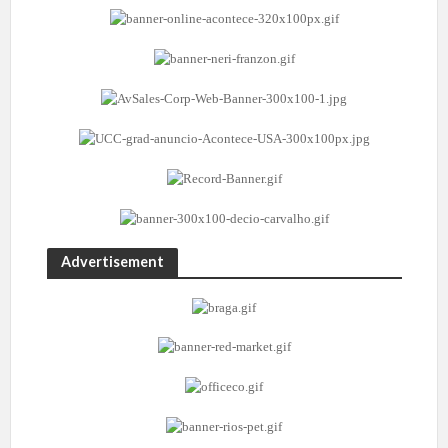
Advertisement