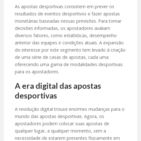
As apostas desportivas consistem em prever os
resultados de eventos desportivos e fazer apostas
monetárias baseadas nessas previsões. Para tomar
decisões informadas, os apostadores avaliam
diversos fatores, como estatísticas, desempenho
anterior das equipes e condições atuais. A expansão
do interesse por este segmento tem levado à criação
de uma série de casas de apostas, cada uma
oferecendo uma gama de modalidades desportivas
para os apostadores.
A era digital das apostas
desportivas
A revolução digital trouxe enormes mudanças para o
mundo das apostas desportivas. Agora, os
apostadores podem colocar suas apostas de
qualquer lugar, a qualquer momento, sem a
necessidade de estarem presentes fisicamente em