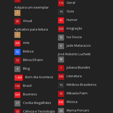
Geral
115
Adquira um exemplar
Guia
14
1
Humor
Anual
41
20
Imigração
Aplicativo para leitura
234
1
Isa Souza
10
Arte
459
Jade Matarazzo
9
Beleza
52
José Roberto Luchetti
Blima Efraim
59
12
Juliana Biundini
Blog
1
4
Literatura
Bom dia Acontece
345
1.408
Médicos Brasileiros
Brasil
15
110
Mikaela Paim
Business
10
664
Música
Cecilia Magalhães
830
17
Myrna Porcaro
Ciência e Tecnologia
26
73