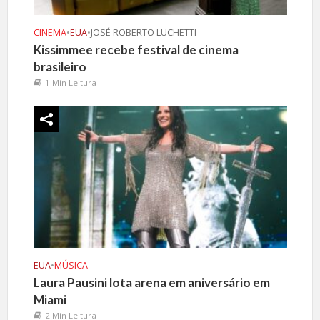
CINEMA
•
EUA
•
JOSÉ ROBERTO LUCHETTI
Kissimmee recebe festival de cinema
brasileiro
1 Min Leitura
EUA
•
MÚSICA
Laura Pausini lota arena em aniversário em
Miami
2 Min Leitura