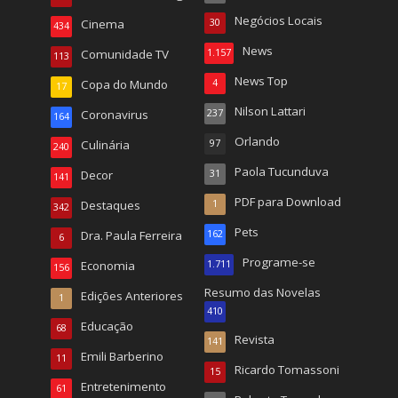
Negócios Locais
Cinema
30
434
News
Comunidade TV
1.157
113
News Top
Copa do Mundo
4
17
Nilson Lattari
Coronavirus
237
164
Orlando
Culinária
97
240
Paola Tucunduva
Decor
31
141
PDF para Download
Destaques
1
342
Pets
Dra. Paula Ferreira
162
6
Programe-se
Economia
1.711
156
Resumo das Novelas
Edições Anteriores
1
410
Educação
68
Revista
141
Emili Barberino
11
Ricardo Tomassoni
15
Entretenimento
61