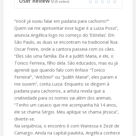
User Review
0
(
0
votes)
“Você já ouviu falar em padaria para cachorro?”
Quem vai me apresentar esse lugar é a Luiza Possi”,
anuncia Angélica logo no começo do ‘Estrelas’. Em
São Paulo, as duas se encontram na tradicional Rua
Oscar Freire, onde a cantora passeia com os cães.
“Eles são uma família. Ela é a Judith Maria, e ele, o
Tonico Ferreira, filho dela. São educados, mas eu já
aprendi que quando falo com ênfase “Tonico
Ferreira!”, “Antônio!” ou “Judith Maria!”, eles param e
me ouvem”, conta Luiza. Enquanto se dirigem à
padaria para cachorros, a artista revela que a
criatividade para os nomes vai além dos animais.
“Tenho um casaco que me acompanha há 14 anos,
ele se chama Sérgio. Meu aplique se chama Jéssica”,
diverte-se.
Na sequência, o encontro é com Wanessa e Zezé de
Camargo. Ainda na capital paulista, Angélica conhece