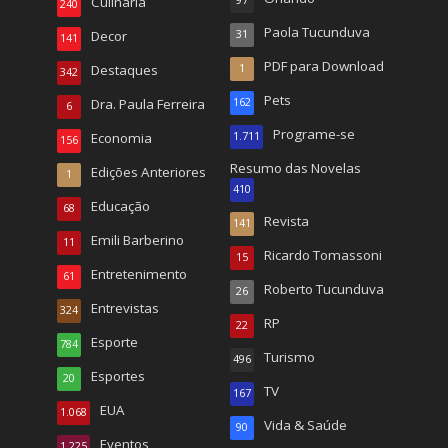
Culinária
97
240
Paola Tucunduva
Decor
31
141
PDF para Download
Destaques
1
342
Pets
Dra. Paula Ferreira
162
6
Programe-se
Economia
1.711
156
Resumo das Novelas
Edições Anteriores
1
410
Educação
68
Revista
141
Emili Barberino
11
Ricardo Tomassoni
15
Entretenimento
61
Roberto Tucunduva
26
Entrevistas
324
RP
22
Esporte
784
Turismo
496
Esportes
20
TV
167
EUA
1.068
Vida & Saúde
90
Eventos
1.225