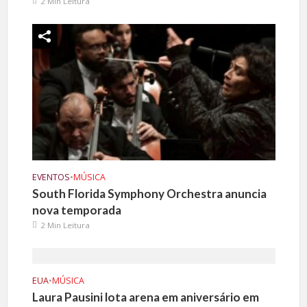
2 Min Leitura
EVENTOS
•
MÚSICA
South Florida Symphony Orchestra anuncia
nova temporada
2 Min Leitura
EUA
•
MÚSICA
Laura Pausini lota arena em aniversário em