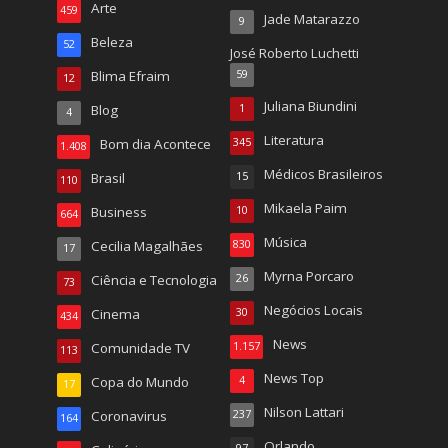
Arte
459
Jade Matarazzo
9
Beleza
52
José Roberto Luchetti
Blima Efraim
59
12
Juliana Biundini
Blog
1
4
Literatura
Bom dia Acontece
345
1.408
Médicos Brasileiros
Brasil
15
110
Mikaela Paim
Business
10
664
Música
Cecilia Magalhães
830
17
Myrna Porcaro
Ciência e Tecnologia
26
73
Negócios Locais
Cinema
30
434
News
Comunidade TV
1.157
113
News Top
Copa do Mundo
4
17
Nilson Lattari
Coronavirus
237
164
Orlando