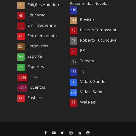
Resumo das Novelas
Edições Anteriores
1
410
Educação
68
Revista
141
Emili Barberino
11
Ricardo Tomassoni
15
Entretenimento
61
Roberto Tucunduva
26
Entrevistas
324
RP
22
Esporte
784
Turismo
496
Esportes
20
TV
167
EUA
1.068
Vida & Saúde
90
Eventos
1.226
Vida e Saúde
932
Fashion
337
Wal Reis
95