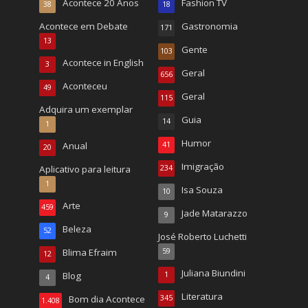
Acontece 20 Anos
Fashion TV
38
18
Acontece em Debate
Gastronomia
171
13
Gente
103
Acontece in English
3
Geral
656
Aconteceu
49
Geral
115
Adquira um exemplar
Guia
14
1
Humor
Anual
41
20
Imigração
Aplicativo para leitura
234
1
Isa Souza
10
Arte
459
Jade Matarazzo
9
Beleza
52
José Roberto Luchetti
Blima Efraim
59
12
Juliana Biundini
Blog
1
4
Literatura
Bom dia Acontece
345
1.408