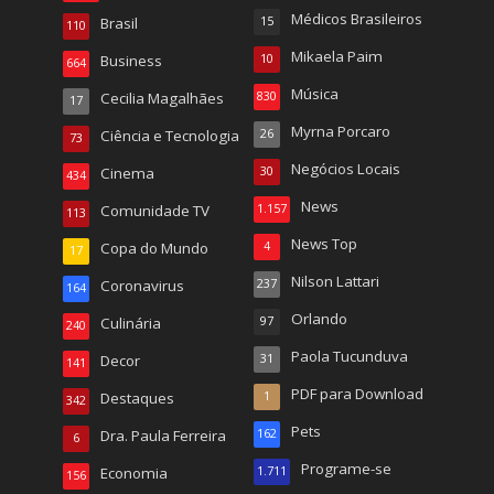
Médicos Brasileiros
Brasil
15
110
Mikaela Paim
Business
10
664
Música
Cecilia Magalhães
830
17
Myrna Porcaro
Ciência e Tecnologia
26
73
Negócios Locais
Cinema
30
434
News
Comunidade TV
1.157
113
News Top
Copa do Mundo
4
17
Nilson Lattari
Coronavirus
237
164
Orlando
Culinária
97
240
Paola Tucunduva
Decor
31
141
PDF para Download
Destaques
1
342
Pets
Dra. Paula Ferreira
162
6
Programe-se
Economia
1.711
156