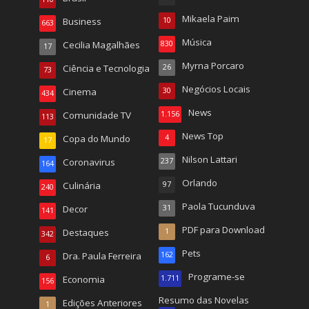
Mikaela Paim
Business
10
663
Música
Cecilia Magalhães
830
17
Myrna Porcaro
Ciência e Tecnologia
26
73
Negócios Locais
Cinema
30
434
News
Comunidade TV
1.156
113
News Top
Copa do Mundo
4
17
Nilson Lattari
Coronavirus
237
164
Orlando
Culinária
97
240
Paola Tucunduva
Decor
31
141
PDF para Download
Destaques
1
342
Pets
Dra. Paula Ferreira
162
6
Programe-se
Economia
1.711
156
Resumo das Novelas
Edições Anteriores
1