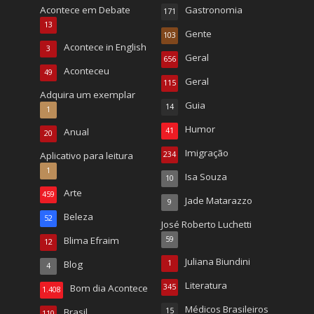
Acontece em Debate
Gastronomia
171
13
Gente
103
Acontece in English
3
Geral
656
Aconteceu
49
Geral
115
Adquira um exemplar
Guia
14
1
Humor
Anual
41
20
Imigração
Aplicativo para leitura
234
1
Isa Souza
10
Arte
459
Jade Matarazzo
9
Beleza
52
José Roberto Luchetti
Blima Efraim
59
12
Juliana Biundini
Blog
1
4
Literatura
Bom dia Acontece
345
1.408
Médicos Brasileiros
Brasil
15
110