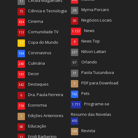
Cecilia Magalhães
17
Myrna Porcaro
Ciência e Tecnologia
26
73
Negócios Locais
Cinema
30
434
News
Comunidade TV
1.157
113
News Top
Copa do Mundo
4
17
Nilson Lattari
Coronavirus
237
164
Orlando
Culinária
97
240
Paola Tucunduva
Decor
31
141
PDF para Download
Destaques
1
342
Pets
Dra. Paula Ferreira
162
6
Programe-se
Economia
1.711
156
Resumo das Novelas
Edições Anteriores
1
410
Educação
68
Revista
141
Emili Barberino
11