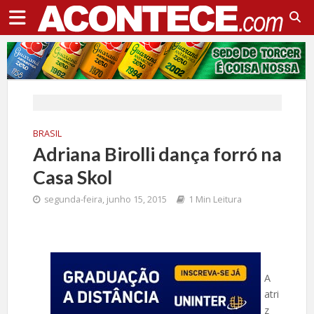
BRASIL
Adriana Birolli dança forró na
Casa Skol
segunda-feira, junho 15, 2015
1 Min Leitura
A
atri
z