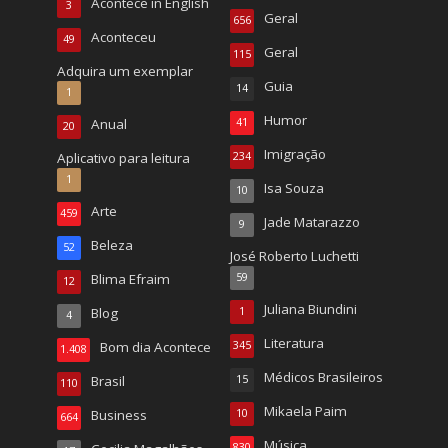
Acontece in English
3
Geral
656
Aconteceu
49
Geral
115
Adquira um exemplar
Guia
14
1
Humor
Anual
41
20
Imigração
Aplicativo para leitura
234
1
Isa Souza
10
Arte
459
Jade Matarazzo
9
Beleza
52
José Roberto Luchetti
Blima Efraim
59
12
Juliana Biundini
Blog
1
4
Literatura
Bom dia Acontece
345
1.408
Médicos Brasileiros
Brasil
15
110
Mikaela Paim
Business
10
664
Música
830