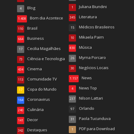
Juliana Biundini
Blog
1
4
Literatura
Bom dia Acontece
345
1.408
Médicos Brasileiros
Brasil
15
110
Mikaela Paim
Business
10
664
Música
Cecilia Magalhães
830
17
Myrna Porcaro
Ciência e Tecnologia
26
73
Negócios Locais
Cinema
30
434
News
Comunidade TV
1.157
113
News Top
Copa do Mundo
4
17
Nilson Lattari
Coronavirus
237
164
Orlando
Culinária
97
240
Paola Tucunduva
Decor
31
141
PDF para Download
Destaques
1
342