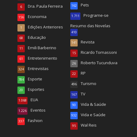
Pets
Dra. Paula Ferreira
162
6
Programe-se
Economia
1.711
156
Resumo das Novelas
Edições Anteriores
1
410
Educação
68
Revista
141
Emili Barberino
11
Ricardo Tomassoni
15
Entretenimento
61
Roberto Tucunduva
26
Entrevistas
324
RP
22
Esporte
784
Turismo
496
Esportes
20
TV
167
EUA
1.068
Vida & Saúde
90
Eventos
1.226
Vida e Saúde
932
Fashion
337
Wal Reis
95