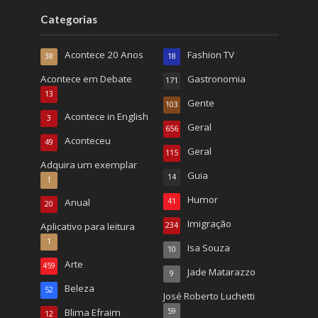
Categorias
Acontece 20 Anos
Fashion TV
38
18
Acontece em Debate
Gastronomia
171
13
Gente
103
Acontece in English
3
Geral
656
Aconteceu
49
Geral
115
Adquira um exemplar
Guia
14
1
Humor
Anual
41
20
Imigração
Aplicativo para leitura
234
1
Isa Souza
10
Arte
459
Jade Matarazzo
9
Beleza
52
José Roberto Luchetti
Blima Efraim
59
12